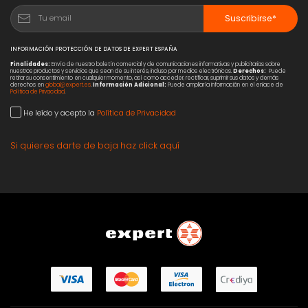
Suscribirse*
INFORMACIÓN PROTECCIÓN DE DATOS DE EXPERT ESPAÑA
Finalidades:
Envío de nuestro boletín comercial y de comunicaciones informativas y publicitarias sobre
nuestros productos y servicios que sean de su interés, incluso por medios electrónicos.
Derechos:
Puede
retirar su consentimiento en cualquier momento, así como acceder, rectificar, suprimir sus datos y demás
derechos en
global@expert.es
.
Información Adicional:
Puede ampliar la información en el enlace de
Política de Privacidad
.
He leído y acepto la
Política de Privacidad
Si quieres darte de baja haz click aquí