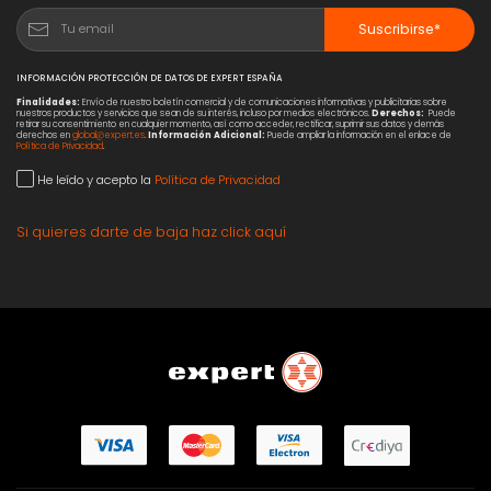
Suscribirse*
INFORMACIÓN PROTECCIÓN DE DATOS DE EXPERT ESPAÑA
Finalidades:
Envío de nuestro boletín comercial y de comunicaciones informativas y publicitarias sobre
nuestros productos y servicios que sean de su interés, incluso por medios electrónicos.
Derechos:
Puede
retirar su consentimiento en cualquier momento, así como acceder, rectificar, suprimir sus datos y demás
derechos en
global@expert.es
.
Información Adicional:
Puede ampliar la información en el enlace de
Política de Privacidad
.
He leído y acepto la
Política de Privacidad
Si quieres darte de baja haz click aquí