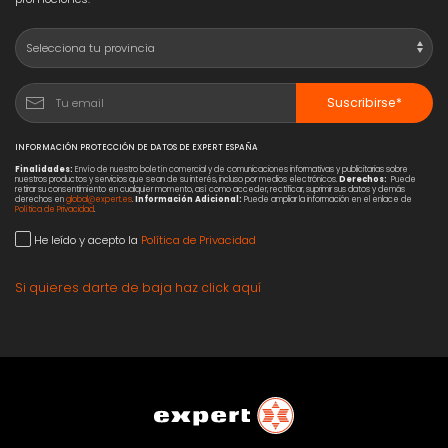
Suscribirse*
INFORMACIÓN PROTECCIÓN DE DATOS DE EXPERT ESPAÑA
Finalidades:
Envío de nuestro boletín comercial y de comunicaciones informativas y publicitarias sobre
nuestros productos y servicios que sean de su interés, incluso por medios electrónicos.
Derechos:
Puede
retirar su consentimiento en cualquier momento, así como acceder, rectificar, suprimir sus datos y demás
derechos en
global@expert.es
.
Información Adicional:
Puede ampliar la información en el enlace de
Política de Privacidad
.
He leído y acepto la
Política de Privacidad
Si quieres darte de baja haz click aquí