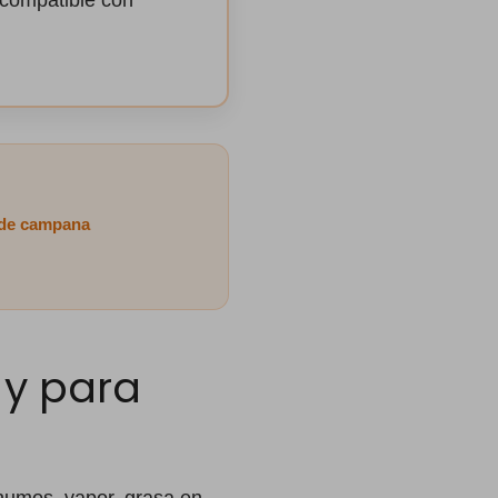
 compatible con
 de campana
 y para