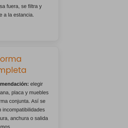
sa fuera, se filtra y
e a la estancia.
forma
mpleta
mendación:
elegir
ana, placa y muebles
rma conjunta. Así se
n incompatibilidades
tura, anchura o salida
umos.