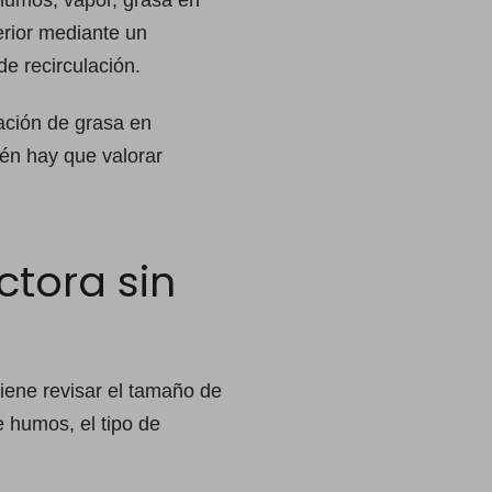
humos, vapor, grasa en
erior mediante un
de recirculación.
lación de grasa en
ién hay que valorar
tora sin
iene revisar el tamaño de
e humos, el tipo de