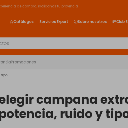
xperiencia de compra, indícanos tu provincia
Catálogos
Servicios Expert
Sobre nosotros
Club E
rantía
Promociones
 tipo
legir campana extr
potencia, ruido y tip