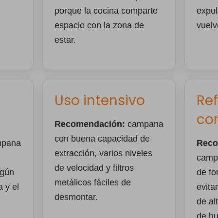
porque la cocina comparte
expul
espacio con la zona de
vuelv
estar.
Uso intensivo
Re
co
Recomendación:
campana
con buena capacidad de
pana
Reco
extracción, varios niveles
camp
de velocidad y filtros
egún
de fo
metálicos fáciles de
a y el
evita
desmontar.
de al
de h