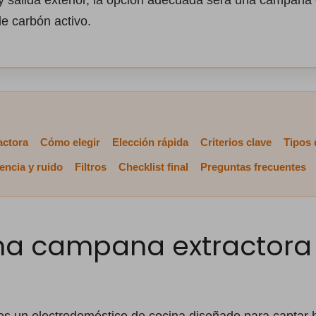
ay salida exterior, la opción adecuada será una campana
 de carbón activo.
actora
Cómo elegir
Elección rápida
Criterios clave
Tipos
encia y ruido
Filtros
Checklist final
Preguntas frecuentes
na campana extractora