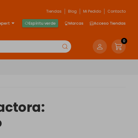
Tiendas
Blog
Mi Pedido
Contacto
xpert
Espíritu verde
Marcas
Acceso Tiendas
0
actora:
o