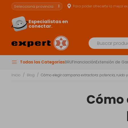
Para poder ofrecerte la mejor e
Especialistas en
conectar.
Todas las Categorías
BRU
Financiación
Extensión de Ga
Inicio
Blog
Cómo elegir campana extractora: potencia, ruido y
Cómo e