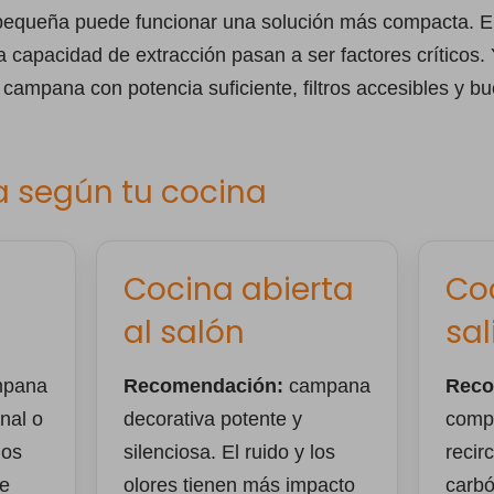
pequeña puede funcionar una solución más compacta. En
 la capacidad de extracción pasan a ser factores críticos.
 campana con potencia suficiente, filtros accesibles y 
a según tu cocina
Cocina abierta
Co
al salón
sal
pana
Recomendación:
campana
Reco
nal o
decorativa potente y
compa
nos
silenciosa. El ruido y los
recirc
le
olores tienen más impacto
carbó