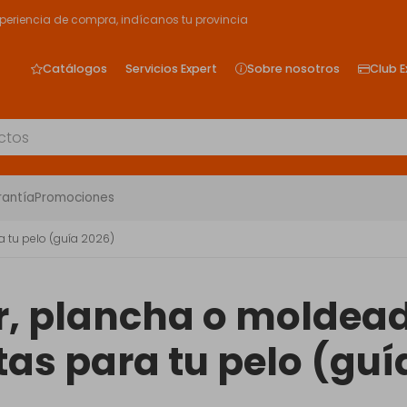
xperiencia de compra, indícanos tu provincia
Catálogos
Servicios Expert
Sobre nosotros
Club E
rantía
Promociones
a tu pelo (guía 2026)
, plancha o moldead
tas para tu pelo (guí