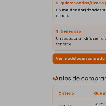
Si quieres ondas/rizos o
Un
moldeador/rizador
su
usada.
Si tienes rizo
Un secador sin
difusor
rar
tangible.
Ver modelos en cuidado 
Antes de comprar: 
Criterio
Qué m
Secar /