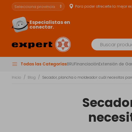
Para poder ofrecerte la mejor e
Especialistas en
conectar.
Todas las Categorías
BRU
Financiación
Extensión de Ga
Inicio
Blog
Secador, plancha o moldeador: cuál necesitas par
Secador
necesi