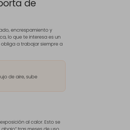
porta de
inado, encrespamiento y
ca, lo que te interesa es un
 obliga a trabajar siempre a
lujo de aire, sube
xposición al calor. Esto se
ga abajo” tras meses de uso.