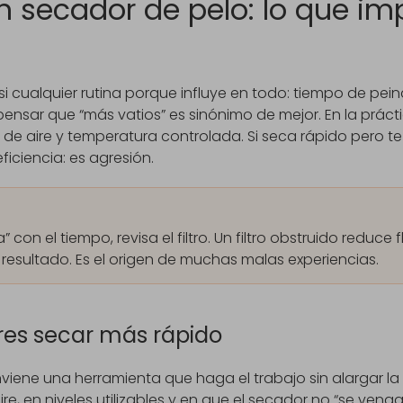
n secador de pelo: lo que im
i cualquier rutina porque influye en todo: tiempo de pe
pensar que “más vatios” es sinónimo de mejor. En la prácti
o de aire y temperatura controlada. Si seca rápido pero te
iciencia: es agresión.
” con el tiempo, revisa el filtro. Un filtro obstruido reduce f
resultado. Es el origen de muchas malas experiencias.
res secar más rápido
viene una herramienta que haga el trabajo sin alargar la e
ire, en niveles utilizables y en que el secador no “se ven