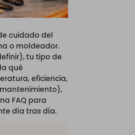
 de cuidado del
cha o moldeador.
finir), tu tipo de
lla qué
atura, eficiencia,
 mantenimiento),
 una FAQ para
te día tras día.