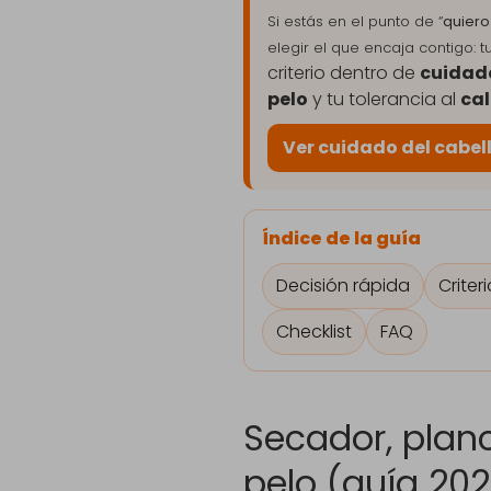
Si estás en el punto de “
quiero
elegir el que encaja contigo: tu
criterio dentro de
cuidado
pelo
y tu tolerancia al
cal
Ver cuidado del cabell
Índice de la guía
Decisión rápida
Criter
Checklist
FAQ
Secador, plan
pelo (guía 20