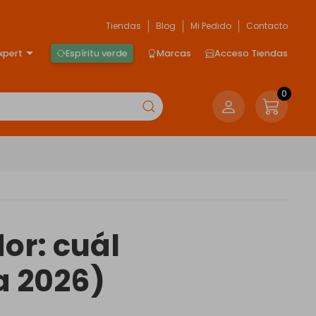
Tiendas
Blog
Mi Pedido
Contacto
xpert
Espíritu verde
Marcas
Acceso Tiendas
0
or: cuál
a 2026)