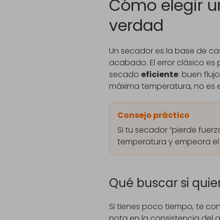
Cómo elegir u
verdad
Un secador es la base de cas
acabado. El error clásico es 
secado
eficiente
: buen fluj
máxima temperatura, no es ef
Consejo práctico
Si tu secador “pierde fuerza
temperatura y empeora el 
Qué buscar si quie
Si tienes poco tiempo, te con
nota en la consistencia del a