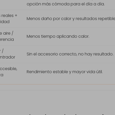
opción más cómoda para el día a día.
s reales +
Menos daño por calor y resultados repetible
lidad
e aire /
Menos tiempo aplicando calor.
erencia
 /
Sin el accesorio correcto, no hay resultado.
ntrador
accesible,
Rendimiento estable y mayor vida útil.
za