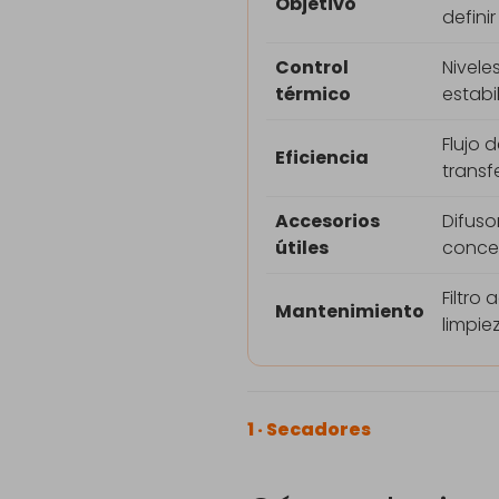
Objetivo
definir
Control
Nivele
térmico
estabi
Flujo d
Eficiencia
transf
Accesorios
Difusor
útiles
conce
Filtro 
Mantenimiento
limpie
1 · Secadores