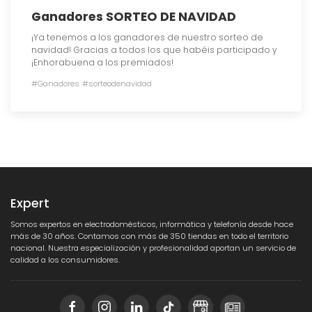
Ganadores SORTEO DE NAVIDAD
¡Ya tenemos a los ganadores de nuestro sorteo de
navidad! Gracias a todos los que habéis participado y
¡Enhorabuena a los premiados!
#Ganadores
#sorteodenavidad
Expert
Somos expertos en electrodomésticos, informática y telefonía desde hace
más de 30 años. Contamos con más de 350 tiendas en todo el territorio
nacional. Nuestra especialización y profesionalidad aportan un servicio de
calidad a los consumidores.