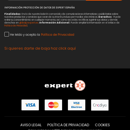
INFORMACIÓN PROTECCIÓN DE DATOS DE EXPERT ESPAÑA
Finalidades:
Envío de nuestro boletín comercial y de comunicaciones informativas y publicitarias sobre
nuestros productos y servicios que sean de su interés, incluso por medios electrónicos.
Derechos:
Puede
retirar su consentimiento en cualquier momento, así como acceder, rectificar, suprimir sus datos y demás
derechos en
global@expert.es
.
Información Adicional:
Puede ampliar la información en el enlace de
Política de Privacidad
.
He leído y acepto la
Política de Privacidad
Si quieres darte de baja haz click aquí
AVISO LEGAL
POLÍTICA DE PRIVACIDAD
COOKIES