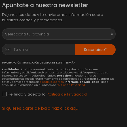
Apúntate a nuestra newsletter
Déjanos tus datos y te enviaremos información sobre
nuestras ofertas y promociones.
Suscribirse*
INFORMACIÓN PROTECCIÓN DE DATOS DE EXPERT ESPAÑA
Finalidades:
Envío de nuestro boletín comercial y de comunicaciones
informativas y publicitarias sobre nuestros productos y servicios que sean de su
interés, incluso por medios electrónicos.
Derechos:
Puede retirar su
consentimiento en cualquier momento, así como acceder, rectificar, suprimir sus
datos y demás derechos en
global@expert.es
.
Información Adicional:
Puede
ampliar la información en el enlace de
Política de Privacidad
.
He leído y acepto la
Política de Privacidad
Si quieres darte de baja haz click aquí