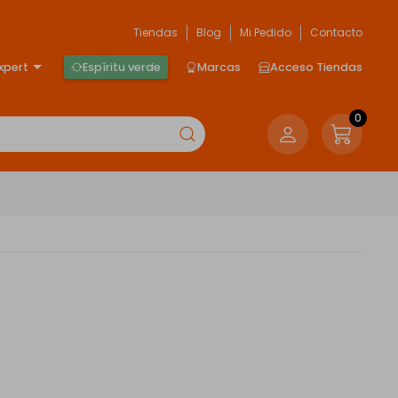
Tiendas
Blog
Mi Pedido
Contacto
xpert
Espíritu verde
Marcas
Acceso Tiendas
0