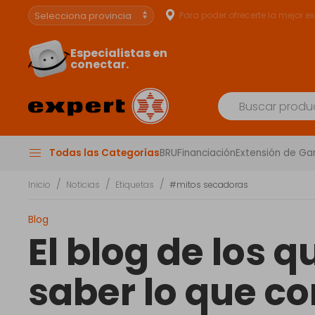
Para poder ofrecerte la mejor e
Especialistas en
conectar.
Todas las Categorías
BRU
Financiación
Extensión de Ga
Inicio
Noticias
Etiquetas
#mitos secadoras
Blog
El blog de los 
saber lo que c