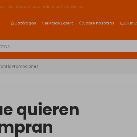
xperiencia de compra, indícanos tu provincia
Catálogos
Servicios Expert
Sobre nosotros
Club E
rantía
Promociones
que quieren
ompran