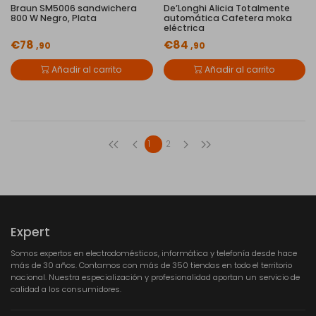
Braun SM5006 sandwichera
De’Longhi Alicia Totalmente
800 W Negro, Plata
automática Cafetera moka
eléctrica
€78
€84
,90
,90
Añadir al carrito
Añadir al carrito
1
2
Expert
Somos expertos en electrodomésticos, informática y telefonía desde hace
más de 30 años. Contamos con más de 350 tiendas en todo el territorio
nacional. Nuestra especialización y profesionalidad aportan un servicio de
calidad a los consumidores.