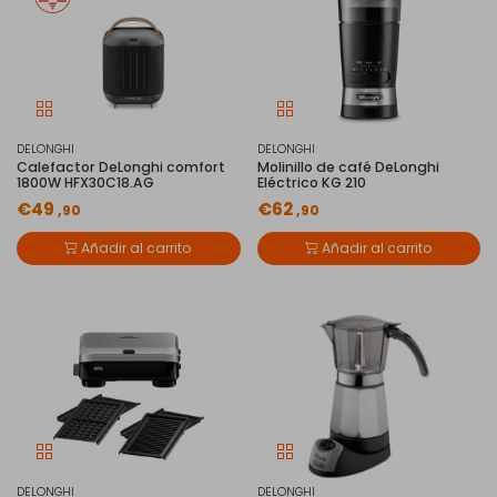
DELONGHI
DELONGHI
Calefactor DeLonghi comfort
Molinillo de café DeLonghi
1800W HFX30C18.AG
Eléctrico KG 210
€49
€62
,90
,90
Añadir al carrito
Añadir al carrito
DELONGHI
DELONGHI