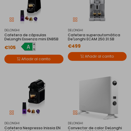
DELONGHI
DELONGHI
Cafetera de cápsulas
Cafetera superautomática
DeLonghi Essenza mini EN85B
De'Longhi ECAM 250.31.SB
€499
€105
Añadir al carrito
Añadir al carrito
DELONGHI
DELONGHI
Cafetera Nespresso Inissia EN
Convector de calor DeLonghi