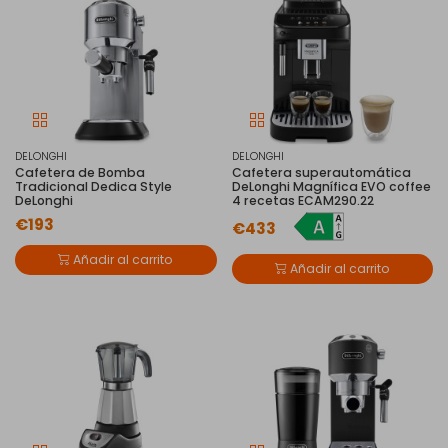
DELONGHI
DELONGHI
Cafetera de Bomba
Cafetera superautomática
Tradicional Dedica Style
DeLonghi Magnífica EVO coffee
DeLonghi
4 recetas ECAM290.22
€193
€433
Añadir al carrito
Añadir al carrito