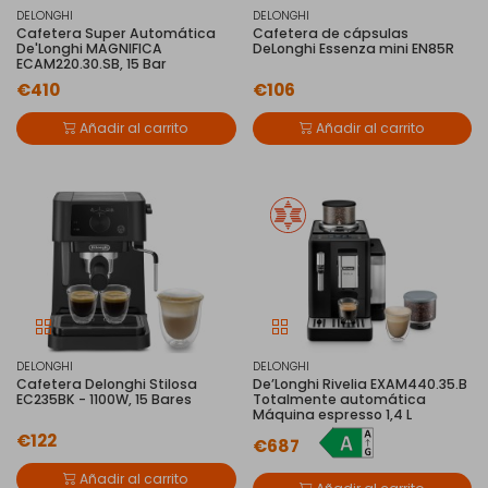
DELONGHI
DELONGHI
Cafetera Super Automática
Cafetera de cápsulas
De'Longhi MAGNIFICA
DeLonghi Essenza mini EN85R
ECAM220.30.SB, 15 Bar
€410
€106
Añadir al carrito
Añadir al carrito
DELONGHI
DELONGHI
Cafetera Delonghi Stilosa
De’Longhi Rivelia EXAM440.35.B
EC235BK - 1100W, 15 Bares
Totalmente automática
Máquina espresso 1,4 L
€122
€687
Añadir al carrito