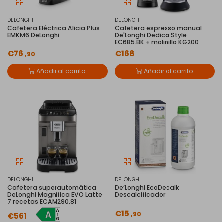
DELONGHI
DELONGHI
Cafetera Eléctrica Alicia Plus
Cafetera espresso manual
EMKM6 DeLonghi
De'Longhi Dedica Style
EC685.BK + molinillo KG200
€76
€168
,90
Añadir al carrito
Añadir al carrito
DELONGHI
DELONGHI
Cafetera superautomática
De’Longhi EcoDecalk
DeLonghi Magnífica EVO Latte
Descalcificador
7 recetas ECAM290.81
€15
,90
€561