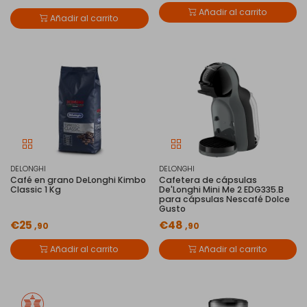
Añadir al carrito
Añadir al carrito
DELONGHI
DELONGHI
Café en grano DeLonghi Kimbo
Cafetera de cápsulas
Classic 1 Kg
De'Longhi Mini Me 2 EDG335.B
para cápsulas Nescafé Dolce
Gusto
€25
€48
,90
,90
Añadir al carrito
Añadir al carrito