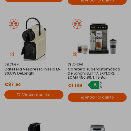
Añadir al carrito
DELONGHI
DELONGHI
Cafetera Nespresso Inissia EN
Cafetera superautomática
80.CW DeLonghi
De’Longhi ELETTA EXPLORE
ECAM450.86.T, 19 Bar
€97
,90
€1.138
Añadir al carrito
Añadir al carrito