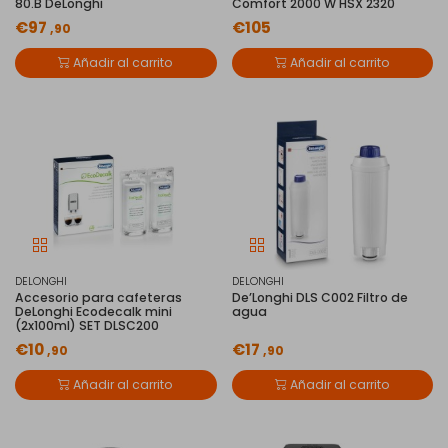
80.B DeLonghi
Comfort 2000 W HSX 2320
€97
€105
,90
Añadir al carrito
Añadir al carrito
DELONGHI
DELONGHI
Accesorio para cafeteras
De’Longhi DLS C002 Filtro de
DeLonghi Ecodecalk mini
agua
(2x100ml) SET DLSC200
€10
€17
,90
,90
Añadir al carrito
Añadir al carrito