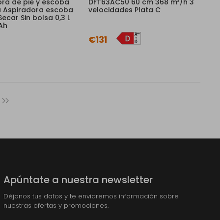
ra de pie y escoba
DFT63AC50 60 cm 368 m³/h 3
a Aspiradora escoba
velocidades Plata C
Secar Sin bolsa 0,3 L
 Ah
€131
Apúntate a nuestra newsletter
Déjanos tus datos y te enviaremos información sobre
nuestras ofertas y promociones.