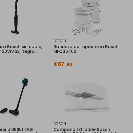
BOSCH
ra Bosch sin cable,
Batidora de repostería Bosch
y 20Vmax, Negro,
MFQ36460
€67
,90
BOSCH
rie 6 BBS611LAG
Campana Extraíble Bosch