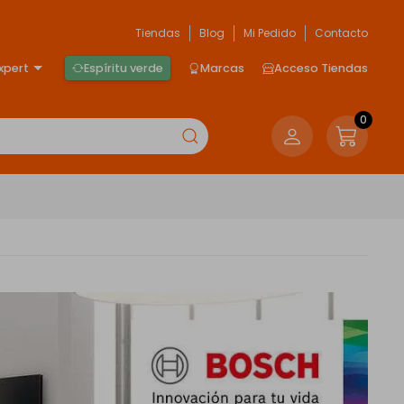
Tiendas
Blog
Mi Pedido
Contacto
xpert
Espíritu verde
Marcas
Acceso Tiendas
0