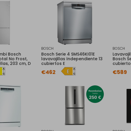
BOSCH
BOSCH
ombi Bosch
Bosch Serie 4 SMS46KI01E
Lavavaji
tal No Frost,
lavavajillas Independiente 13
Bosch Se
llas, 203 cm, D
cubiertos E
cubierto
€462
€589