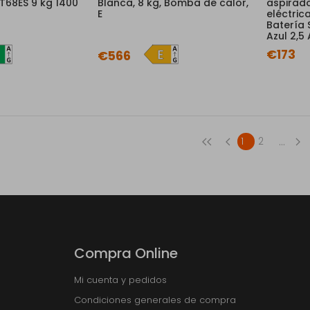
68ES 9 kg 1400
Blanca, 8 kg, Bomba de calor,
aspirado
E
eléctric
Batería 
Azul 2,5
€173
€566
...
1
2
Compra Online
Mi cuenta y pedidos
Condiciones generales de compra