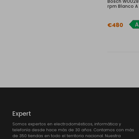
Bosch WUU28T
rpm Blanco A
€480
Expert
Somos expertos en electrodomésticos, informática y
telefonía desde hace más de 30 años. Contamos con más
de 350 tiendas en todo el territorio nacional. Nuestra