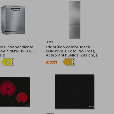
BOSCH
llas Independiente
Frigorífico combi Bosch
rie 4 SMS4HVI33E 13
KGN39VIEB, Total No Frost,
s D
Acero Antihuellas, 203 cm, E
€737