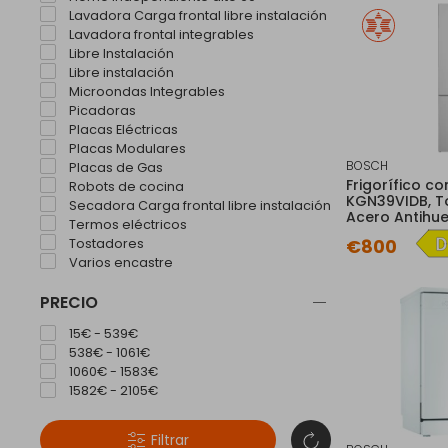
Lavadora Carga frontal libre instalación
Lavadora frontal integrables
Libre Instalación
Libre instalación
Microondas Integrables
Picadoras
Placas Eléctricas
Placas Modulares
BOSCH
Placas de Gas
Frigorífico c
Robots de cocina
KGN39VIDB, To
Secadora Carga frontal libre instalación
Acero Antihue
Termos eléctricos
€800
Tostadores
Varios encastre
PRECIO
15€ - 539€
538€ - 1061€
1060€ - 1583€
1582€ - 2105€
Filtrar