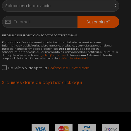
Suscribirse*
INFORMACIÓN PROTECCIÓN DE DATOS DE EXPERT ESPAÑA
Finalidades:
Envío de nuestro boletín comercial y de comunicaciones
informativas y publicitarias sobre nuestros productos y servicios que sean de su
interés, incluso por medios electrónicos.
Derechos:
Puede retirar su
consentimiento en cualquier momento, así como acceder, rectificar, suprimir sus
datos y demás derechos en
global@expert.es
.
Información Adicional:
Puede
ampliar la información en el enlace de
Política de Privacidad
.
He leído y acepto la
Política de Privacidad
Si quieres darte de baja haz click aquí