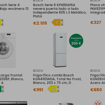
BOSCH
BOSCH
osch Serie 4
Bosch Serie 6 KFN96APEA
Placa vi
ajo encimera 13
nevera puerta lado a lado
PKK631FP
Independiente 605 L E Metálico,
Integrad
Plata
€327
€2.105
BOSCH
BOSCH
carga frontal
Frigorífico combi Bosch
Frigoríf
00EP, Blanco,
KGN493WDA, Total No Frost,
KGN36VIE
, A
Blanco, 203 x 70 cm, D
Acero An
€951
€680