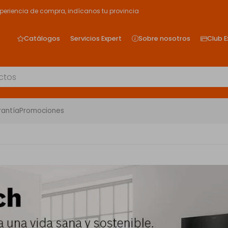
xperiencia de compra, indícanos tu provincia
Catálogos
Servicios Expert
Sobre nosotros
Club E
rantía
Promociones