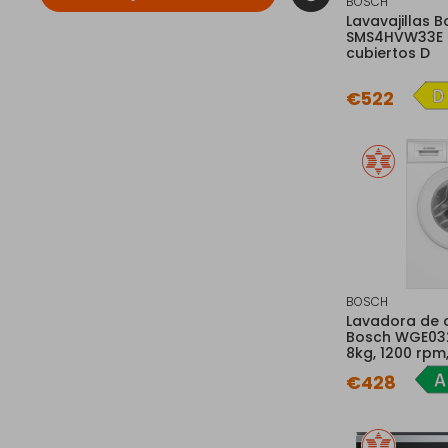
BOSCH
Lavavajillas B
SMS4HVW33E B
cubiertos D
€522
BOSCH
Lavadora de 
Bosch WGE032
8kg, 1200 rpm
€428