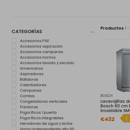
Productos
1 -
CATEGORÍAS
Accesorios PAE
Accesorios aspiración
Accesorios campanas
Accesorios hornos
Accesorios lavado y secado
Americanos
Aspiradores
Batidoras
Calentadores
Campanas
BOSCH
Combis
Lavavajillas de
Congeladores verticales
Bosch 60 cm E
Freidoras
inoxidable SM
Frigoríficos 1 puerta
Frigoríficos Integrables
€432
Hervidores de agua y leche
Horno Independiente alto 60