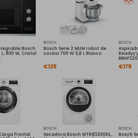
BOSCH
BOSCH
ntegrable Bosch
Bosch Serie 2 MUM robot de
Aspirado
L, 800 W, Cristal
cocina 700 W 3,8 L Blanco
Readyy'
o
BBHF220
€125
€178
BOSCH
BOSCH
Carga Frontal
Secadora Bosch WTR83200ES,
Bosch Se