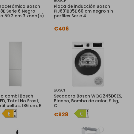
BOSCH
trocerámica Bosch
Placa de inducción Bosch
8E Serie 6 Negro
PIJ631BB5E 60 cm negro sin
o 59.2 cm 3 zona(s)
perfiles Serie 4
€406
BOSCH
ico combi Bosch
Secadora Bosch WQG245D0ES,
D, Total No Frost,
Blanco, Bomba de calor, 9 kg,
tihuellas, 186 cm, E
C
€928