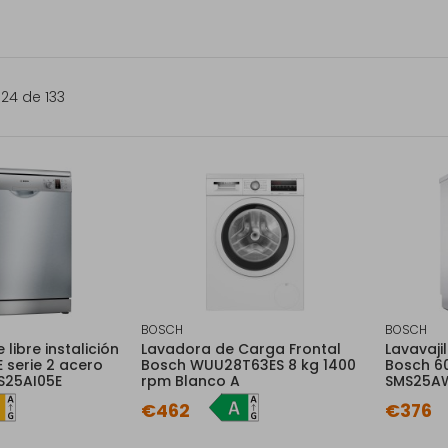
 24 de 133
BOSCH
BOSCH
 libre instalición
Lavadora de Carga Frontal
Lavavajil
 serie 2 acero
Bosch WUU28T63ES 8 kg 1400
Bosch 60
S25AI05E
rpm Blanco A
SMS25A
€462
€376