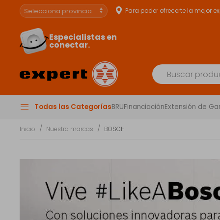
Para poder ofrecerte la mejor e
Especialistas en
conectar.
Todas las Categorías
BRU
Financiación
Extensión de Ga
Inicio
Nuestra marcas
BOSCH