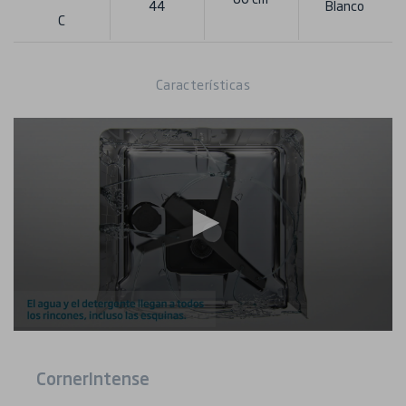
44
Blanco
C
Características
CornerIntense