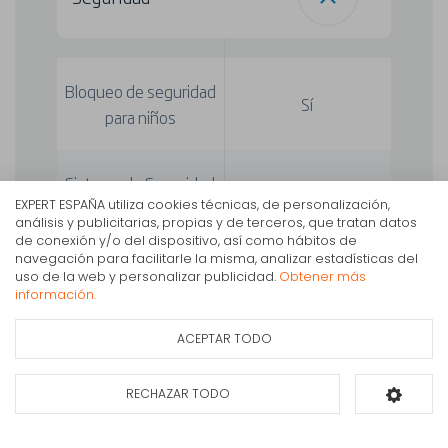
Bloqueo de seguridad
Sí
para niños
Sistema de Seguridad
WaterSafe™
EXPERT ESPAÑA utiliza cookies técnicas, de personalización,
Antifugas
análisis y publicitarias, propias y de terceros, que tratan datos
de conexión y/o del dispositivo, así como hábitos de
navegación para facilitarle la misma, analizar estadísticas del
Lavavajillas Beko BDFN26640WC 16C, Clase C, 3ª
uso de la web y personalizar publicidad.
Obtener más
bandeja, 6 prog, 44dba, blanco
información.
Características
408€
IVA Inc.
principales
ACEPTAR TODO
Ficha de información
Consultar
del producto
disponibilidad
RECHAZAR TODO
Añadir al carrito
Consumo de agua por
9.5 L