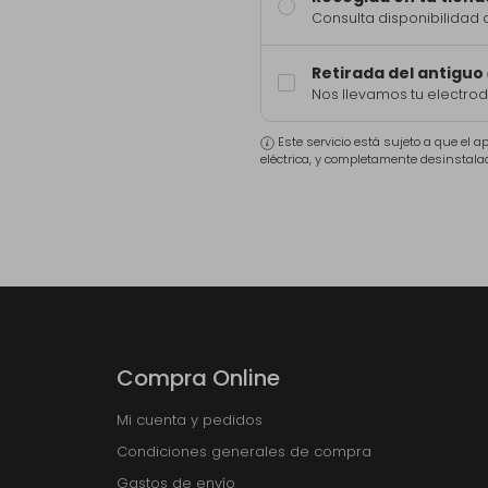
Consulta disponibilidad 
Retirada del antiguo
Nos llevamos tu electro
Este servicio está sujeto a que el 
eléctrica, y completamente desinstala
Compra Online
Mi cuenta y pedidos
Condiciones generales de compra
Gastos de envío