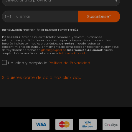
Suscribirse*
INFORMACIÓN PROTECCIÓN DE DATOS DE EXPERT ESPAÑA
Finalidades:
Envío de nuestro boletín comercial y de comunicaciones
informativas y publicitarias sobre nuestros productos y servicios que sean de su
interés, incluso por medios electrónicos.
Derechos:
Puede retirar su
consentimiento en cualquier momento, así como acceder, rectificar, suprimir sus
datos y demás derechos en
global@expert.es
.
Información Adicional:
Puede
ampliar la información en el enlace de
Política de Privacidad
.
He leído y acepto la
Política de Privacidad
Si quieres darte de baja haz click aquí