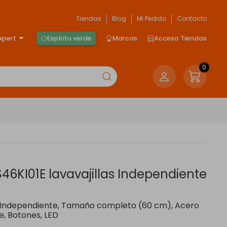
Tiendas
Blog
Mi Pedido
Contacto
xpert
Espíritu verde
Marcas
Acceso Tiendas
0
46KI01E lavavajillas Independiente
, Independiente, Tamaño completo (60 cm), Acero
e, Botones, LED