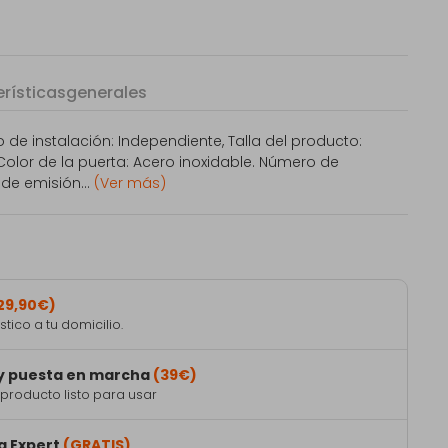
rísticas
generales
o de instalación: Independiente, Talla del producto:
lor de la puerta: Acero inoxidable. Número de
 de emisión...
(Ver más)
29,90€)
ico a tu domicilio.
 y puesta en marcha
(39€)
producto listo para usar
a Expert
(GRATIS)