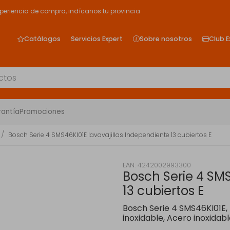
xperiencia de compra, indícanos tu provincia
Catálogos
Servicios Expert
Sobre nosotros
Club E
rantía
Promociones
Bosch Serie 4 SMS46KI01E lavavajillas Independiente 13 cubiertos E
EAN: 4242002993300
Bosch Serie 4 SMS
13 cubiertos E
Bosch Serie 4 SMS46KI01E
inoxidable, Acero inoxidabl