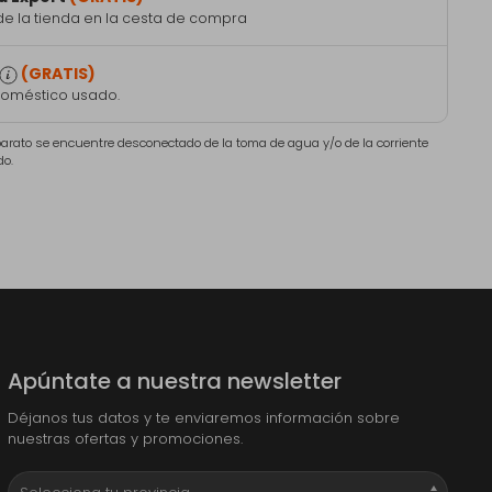
de la tienda en la cesta de compra
(GRATIS)
doméstico usado.
aparato se encuentre desconectado de la toma de agua y/o de la corriente
do.
Apúntate a nuestra newsletter
Déjanos tus datos y te enviaremos información sobre
nuestras ofertas y promociones.