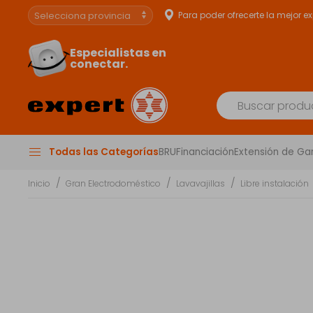
Para poder ofrecerte la mejor e
Especialistas en
conectar.
Todas las Categorías
BRU
Financiación
Extensión de Ga
Inicio
Gran Electrodoméstico
Lavavajillas
Libre instalación