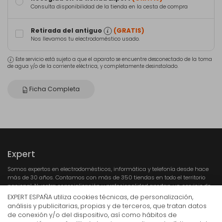
Consulta disponibilidad de la tienda en la cesta de compra
Retirada del antiguo
(GRATIS)
Nos llevamos tu electrodoméstico usado.
Este servicio está sujeto a que el aparato se encuentre desconectado de la toma
de agua y/o de la corriente eléctrica, y completamente desinstalado.
Ficha Completa
Expert
Somos expertos en electrodomésticos, informática y telefonía desde hace
más de 30 años. Contamos con más de 350 tiendas en todo el territorio
nacional. Nuestra especialización y profesionalidad aportan un servicio de
calidad a los consumidores.
EXPERT ESPAÑA utiliza cookies técnicas, de personalización,
análisis y publicitarias, propias y de terceros, que tratan datos
de conexión y/o del dispositivo, así como hábitos de