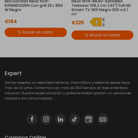
Microondas Nevir NVR-
Nevir NVR-8840-43FHWBA
6316MDG25N Con grill 25 L 850
Televisor 109,2 cm (43") Full HD
W Negro
Smart TV Wifi Negro 300 cd /
m²
€164
€225
Añadir al carrito
Añadir al carrito
Expert
Somos expertos en electrodomésticos, informática y telefonía desde hace
más de 30 años. Contamos con más de 350 tiendas en todo el territorio
nacional. Nuestra especialización y profesionalidad aportan un servicio de
calidad a los consumidores.
Compra Online