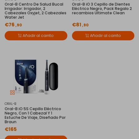
Oral-B Centro De Salud Bucal
Oral-B iO 3 Cepillo de Dientes
Irrigador: Irrigador, 2
Eléctrico Negro, Pack Regalo 2
Cabezales Oxyjet, 2 Cabezales
recambios Ultimate Clean
Water Jet
€76
€81
,90
,90
Añadir al carrito
Añadir al carrito
ORAL-B
Oral-B iO 5S Cepillo Eléctrico
Negro, Con 1 Cabezal Y 1
Estuche De Viaje, Diseñado Por
Braun
€165