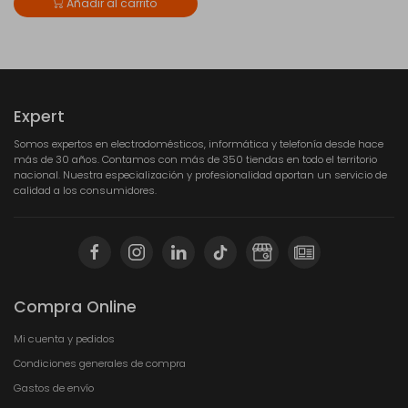
Añadir al carrito
Expert
Somos expertos en electrodomésticos, informática y telefonía desde hace
más de 30 años. Contamos con más de 350 tiendas en todo el territorio
nacional. Nuestra especialización y profesionalidad aportan un servicio de
calidad a los consumidores.
Compra Online
Mi cuenta y pedidos
Condiciones generales de compra
Gastos de envío