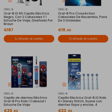
ORAL-B
ORAL-B
Oral-B iO 6S Cepillo Eléctrico
Oral-B Pro CrossAction
Negro, Con 2 Cabezales Y 1
Cabezales De Recambio, Pack
Estuche De Viaje, Diseñado Por
De 3 Unidades
Braun
€167
€19
,90
Añadir al carrito
Añadir al carrito
ORAL-B
ORAL-B
Cepillo de dientes Eléctrico
Cepillo Eléctrico Oral-B iO Kids
Oral-B Pro Kids 1 Cabezal 1
6+ Disney Stitch, Suave con
Estuche De Viaje
dientes flojos y encías, 4
€30
€33
,90
,90