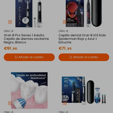
ORAL-B
ORAL-B
Oral-B Pro Series 1 Adulto
Cepillo dental Oral-B iO2 Kids
Cepillo de dientes oscilante
Spiderman Rojo y Azul +
Negro, Blanco
Estuche
€51
€71
,90
,90
Añadir al carrito
Añadir al carrito
ORAL-B
ORAL-B