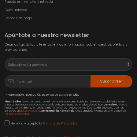
Puesta en marcha y retirada
Devoluciones
Formas de pago
Apúntate a nuestra newsletter
Déjanos tus datos y te enviaremos información sobre nuestras ofertas y
promociones.
Suscribirse*
INFORMACIÓN PROTECCIÓN DE DATOS DE EXPERT ESPAÑA
Finalidades:
Envío de nuestro boletín comercial y de comunicaciones informativas y publicitarias sobre
nuestros productos y servicios que sean de su interés, incluso por medios electrónicos.
Derechos:
Puede
retirar su consentimiento en cualquier momento, así como acceder, rectificar, suprimir sus datos y demás
derechos en
global@expert.es
.
Información Adicional:
Puede ampliar la información en el enlace de
Política de Privacidad
.
He leído y acepto la
Política de Privacidad