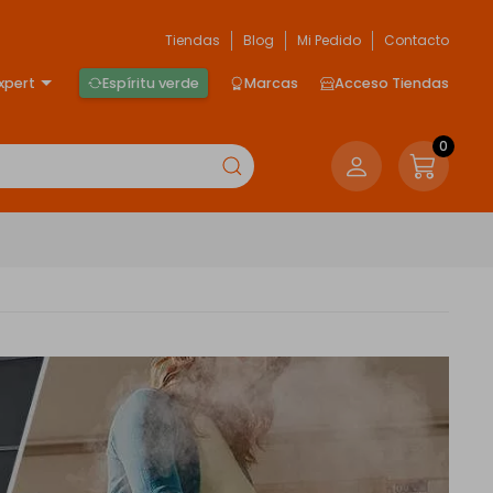
Tiendas
Blog
Mi Pedido
Contacto
xpert
Espíritu verde
Marcas
Acceso Tiendas
0