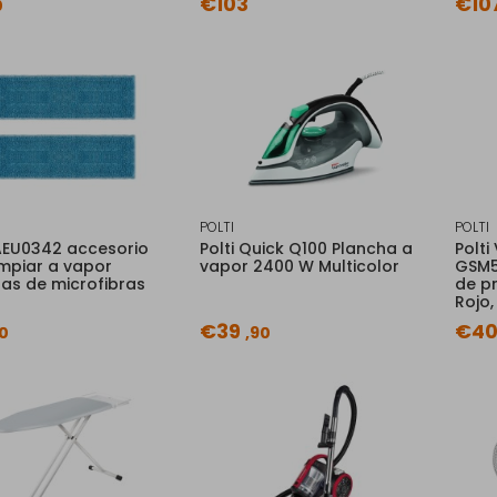
€103
€10
0
POLTI
POLTI
PAEU0342 accesorio
Polti Quick Q100 Plancha a
Polti
impiar a vapor
vapor 2400 W Multicolor
GSM5
s de microfibras
de p
Rojo,
€39
€4
90
,90