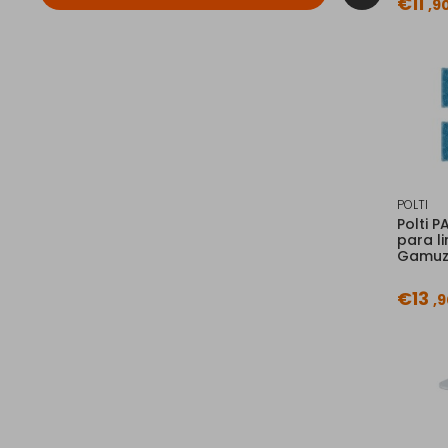
€11
,9
POLTI
Polti 
para l
Gamuza
€13
,