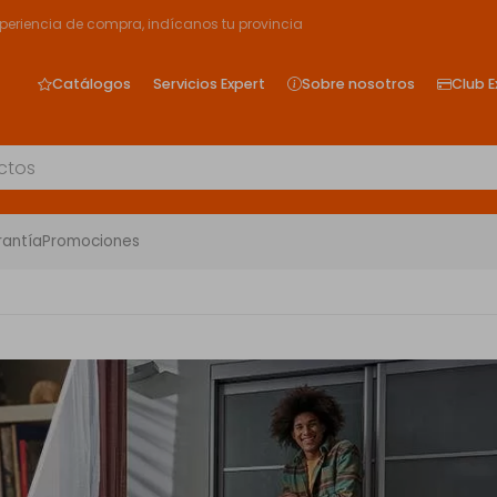
xperiencia de compra, indícanos tu provincia
Catálogos
Servicios Expert
Sobre nosotros
Club E
rantía
Promociones