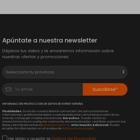
Apúntate a nuestra newsletter
Déjanos tus datos y te enviaremos información sobre
nuestras ofertas y promociones.
Suscribirse*
INFORMACIÓN PROTECCIÓN DE DATOS DE EXPERT ESPAÑA
Finalidades:
Envío de nuestro boletín comercial y de comunicaciones
informativas y publicitarias sobre nuestros productos y servicios que sean de su
interés, incluso por medios electrónicos.
Derechos:
Puede retirar su
consentimiento en cualquier momento, así como acceder, rectificar, suprimir sus
datos y demás derechos en
global@expert.es
.
Información Adicional:
Puede
ampliar la información en el enlace de
Política de Privacidad
.
He leído y acepto la
Política de Privacidad