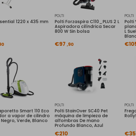
POLTI
POLTI
ssential 1220 x 435 mm
Polti Forzaspira C110_PLUS 2 L
Polti
Aspiradora cilíndrica Secar
plan
800 W Sin bolsa
L Su
Blan
€97
€10
90
,90
POLTI
POLTI
Vaporetto Smart 110 Eco
Polti StainOver SC40 Pet
Freg
dor a vapor de cilindro
máquina de limpieza de
Roll
 Negro, Verde, Blanco
alfombras De mano
Profundo Blanco, Azul
€210
€35