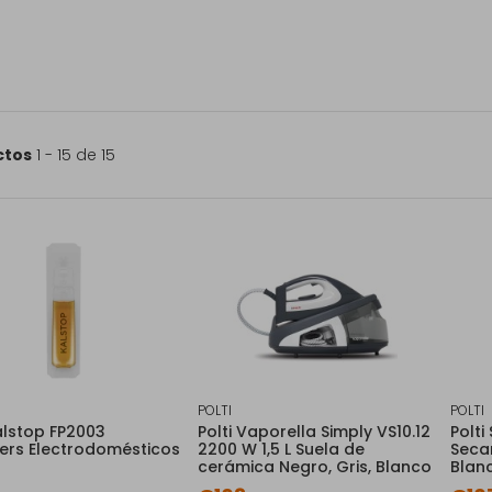
ctos
1 - 15 de 15
POLTI
POLTI
Kalstop FP2003
Polti Vaporella Simply VS10.12
Polti
ers Electrodomésticos
2200 W 1,5 L Suela de
Secar
cerámica Negro, Gris, Blanco
Blan