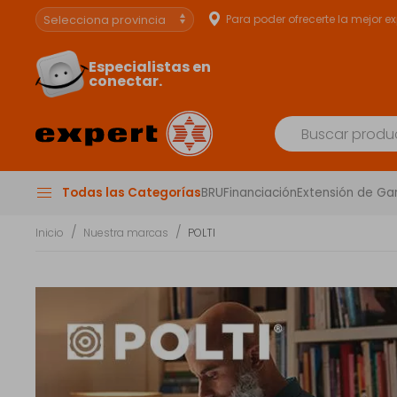
Para poder ofrecerte la mejor e
Especialistas en
conectar.
Todas las Categorías
BRU
Financiación
Extensión de Ga
Inicio
Nuestra marcas
POLTI