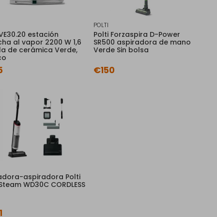
POLTI
 VE30.20 estación
Polti Forzaspira D-Power
cha al vapor 2200 W 1,6
SR500 aspiradora de mano
ela de cerámica Verde,
Verde Sin bolsa
co
5
€150
adora-aspiradora Polti
ySteam WD30C CORDLESS
1