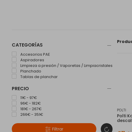
Produ
CATEGORÍAS
Accesorios PAE
Aspiradores
Limpieza a presión / Vaporetas / Limpiacristales
Planchado
Tablas de planchar
PRECIO
11€ - 97€
96€ - 182€
181€ - 267€
POLTI
266€ - 351€
Polti 
descal
Filtrar