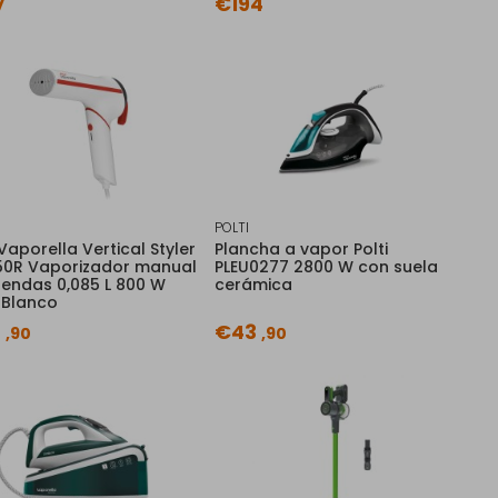
7
€194
POLTI
 Vaporella Vertical Styler
Plancha a vapor Polti
0R Vaporizador manual
PLEU0277 2800 W con suela
rendas 0,085 L 800 W
cerámica
 Blanco
0
€43
,90
,90