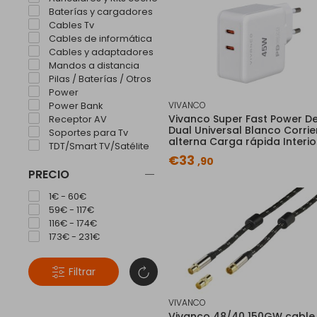
Baterías y cargadores
Cables Tv
Cables de informática
Cables y adaptadores
Mandos a distancia
Pilas / Baterías / Otros
Power
VIVANCO
Power Bank
Vivanco Super Fast Power De
Receptor AV
Dual Universal Blanco Corrie
Soportes para Tv
alterna Carga rápida Interio
TDT/Smart TV/Satélite
€33
,90
PRECIO
1€ - 60€
59€ - 117€
116€ - 174€
173€ - 231€
Filtrar
VIVANCO
Vivanco 48/40 150GW cable