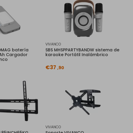
VIVANCO
DMAG batería
SBS MHSPPARTYBANDW sistema de
mAh Cargador
karaoke Portátil Inalámbrico
anco
€37
,90
VIVANCO
IL85INCH65KG
Soporte VIVANCO