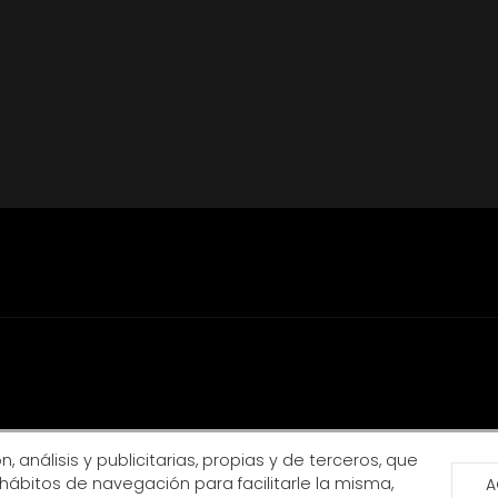
, análisis y publicitarias, propias y de terceros, que
hábitos de navegación para facilitarle la misma,
A