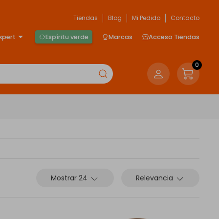
Tiendas
Blog
Mi Pedido
Contacto
xpert
Espíritu verde
Marcas
Acceso Tiendas
0
Mostrar 24
Relevancia