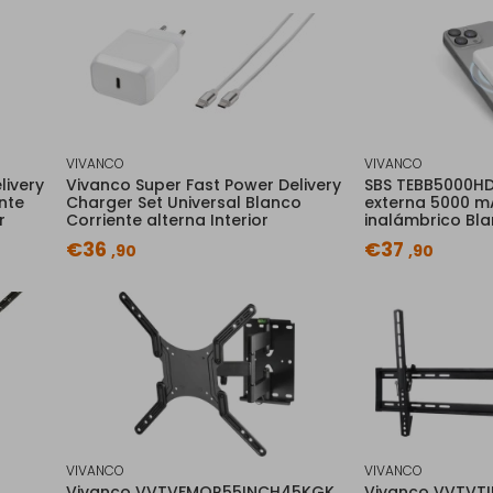
VIVANCO
VIVANCO
livery
Vivanco Super Fast Power Delivery
SBS TEBB5000H
nte
Charger Set Universal Blanco
externa 5000 
r
Corriente alterna Interior
inalámbrico Bl
€36
€37
,90
,90
VIVANCO
VIVANCO
Vivanco VVTVFMOR55INCH45KGK
Vivanco VVTVT