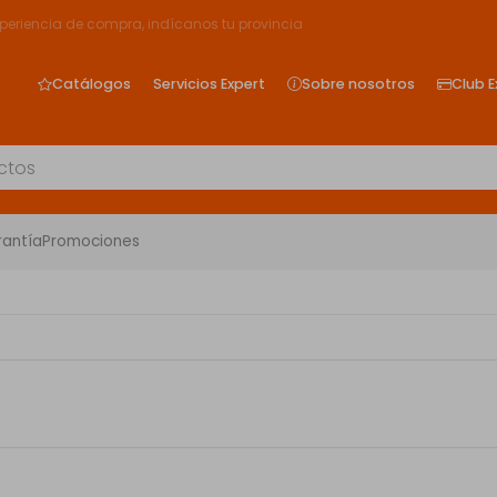
xperiencia de compra, indícanos tu provincia
Catálogos
Servicios Expert
Sobre nosotros
Club E
rantía
Promociones