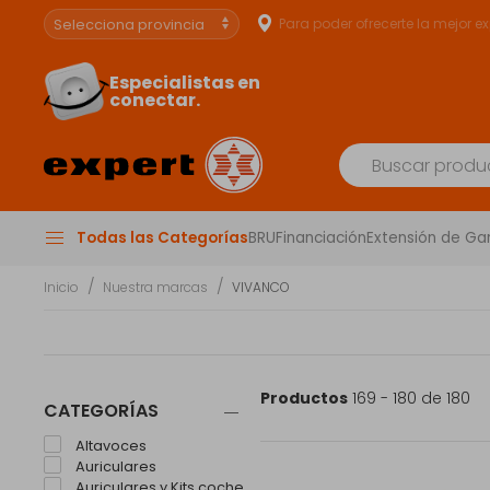
Para poder ofrecerte la mejor e
Especialistas en
conectar.
Todas las Categorías
BRU
Financiación
Extensión de Ga
Inicio
Nuestra marcas
VIVANCO
Productos
169 - 180 de 180
CATEGORÍAS
Altavoces
Auriculares
Auriculares y Kits coche