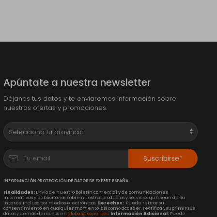
Apúntate a nuestra newsletter
Déjanos tus datos y te enviaremos información sobre
nuestras ofertas y promociones.
Suscribirse*
INFORMACIÓN PROTECCIÓN DE DATOS DE EXPERT ESPAÑA
Finalidades:
Envío de nuestro boletín comercial y de comunicaciones
informativas y publicitarias sobre nuestros productos y servicios que sean de su
interés, incluso por medios electrónicos.
Derechos:
Puede retirar su
consentimiento en cualquier momento, así como acceder, rectificar, suprimir sus
datos y demás derechos en
global@expert.es
.
Información Adicional:
Puede