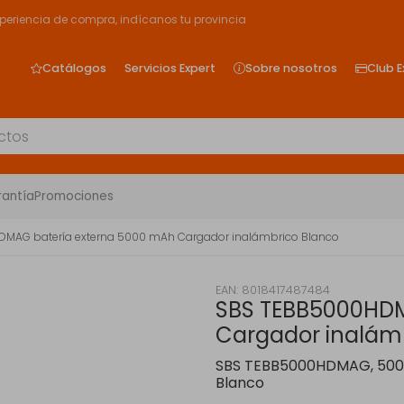
xperiencia de compra, indícanos tu provincia
Catálogos
Servicios Expert
Sobre nosotros
Club E
rantía
Promociones
MAG batería externa 5000 mAh Cargador inalámbrico Blanco
EAN: 8018417487484
SBS TEBB5000HDM
Cargador inalám
SBS TEBB5000HDMAG, 5000 
Blanco