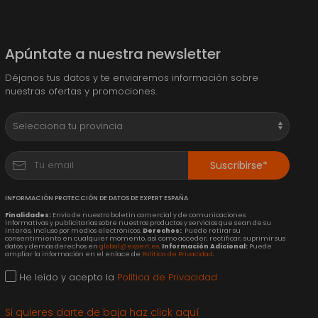
Apúntate a nuestra newsletter
Déjanos tus datos y te enviaremos información sobre
nuestras ofertas y promociones.
Suscribirse*
INFORMACIÓN PROTECCIÓN DE DATOS DE EXPERT ESPAÑA
Finalidades:
Envío de nuestro boletín comercial y de comunicaciones
informativas y publicitarias sobre nuestros productos y servicios que sean de su
interés, incluso por medios electrónicos.
Derechos:
Puede retirar su
consentimiento en cualquier momento, así como acceder, rectificar, suprimir sus
datos y demás derechos en
global@expert.es
.
Información Adicional:
Puede
ampliar la información en el enlace de
Política de Privacidad
.
He leído y acepto la
Política de Privacidad
Si quieres darte de baja haz click aquí