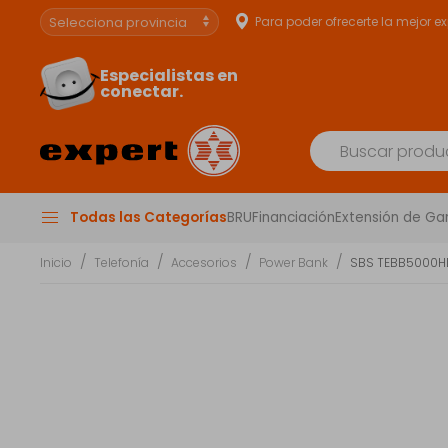
Para poder ofrecerte la mejor e
Especialistas en
conectar.
Todas las Categorías
BRU
Financiación
Extensión de Ga
Inicio
Telefonía
Accesorios
Power Bank
SBS TEBB5000HD