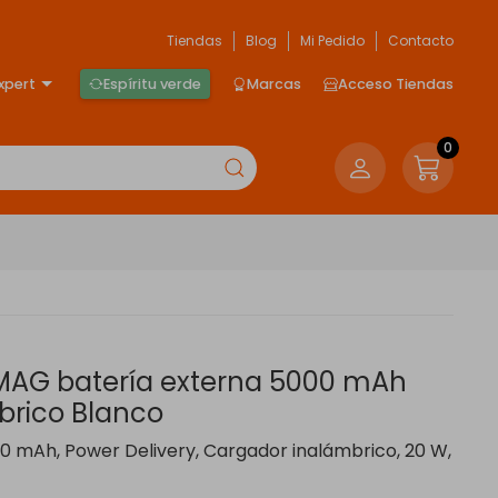
Tiendas
Blog
Mi Pedido
Contacto
xpert
Espíritu verde
Marcas
Acceso Tiendas
0
AG batería externa 5000 mAh
brico Blanco
mAh, Power Delivery, Cargador inalámbrico, 20 W,