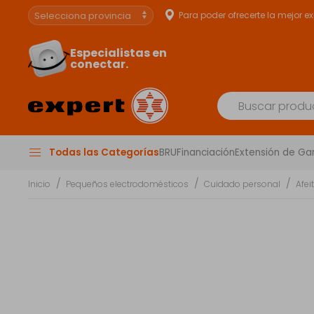
Para poder ofrecerte la mejor e
Especialistas en
conectar.
Todas las Categorías
BRU
Financiación
Extensión de Ga
Inicio
Pequeños electrodomésticos
Cuidado personal
Afei