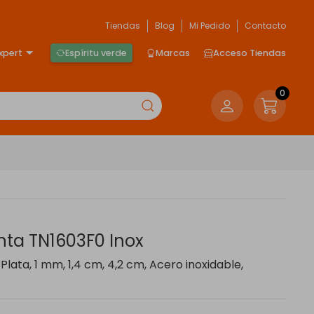
Tiendas
Blog
Mi Pedido
Contacto
xpert
Espíritu verde
Marcas
Acceso Tiendas
0
ta TN1603F0 Inox
lata, 1 mm, 1,4 cm, 4,2 cm, Acero inoxidable,