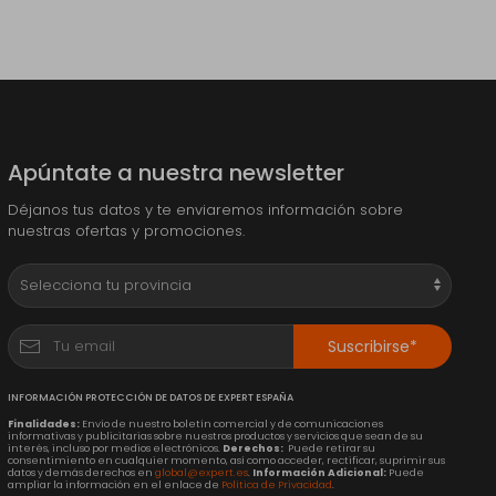
Apúntate a nuestra newsletter
Déjanos tus datos y te enviaremos información sobre
nuestras ofertas y promociones.
Suscribirse*
INFORMACIÓN PROTECCIÓN DE DATOS DE EXPERT ESPAÑA
Finalidades:
Envío de nuestro boletín comercial y de comunicaciones
informativas y publicitarias sobre nuestros productos y servicios que sean de su
interés, incluso por medios electrónicos.
Derechos:
Puede retirar su
consentimiento en cualquier momento, así como acceder, rectificar, suprimir sus
datos y demás derechos en
global@expert.es
.
Información Adicional:
Puede
ampliar la información en el enlace de
Política de Privacidad
.