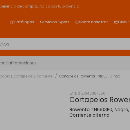
xperiencia de compra, indícanos tu provincia
Catálogos
Servicios Expert
Sobre nosotros
Club E
rantía
Promociones
tadoras, cortapelos y barberos
Cortapelos Rowenta TN1603F0 Inox
EAN: 3121040067550
Cortapelos Rowen
Rowenta TN1603F0, Negro, P
Corriente alterna