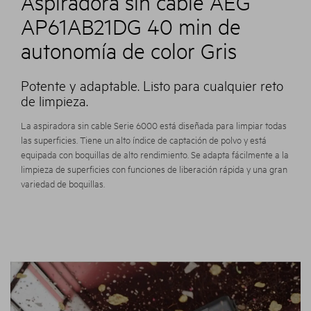
Aspiradora sin cable AEG
AP61AB21DG 40 min de
autonomía de color Gris
Potente y adaptable. Listo para cualquier reto
de limpieza.
La aspiradora sin cable Serie 6000 está diseñada para limpiar todas
las superficies. Tiene un alto índice de captación de polvo y está
equipada con boquillas de alto rendimiento. Se adapta fácilmente a la
limpieza de superficies con funciones de liberación rápida y una gran
variedad de boquillas.