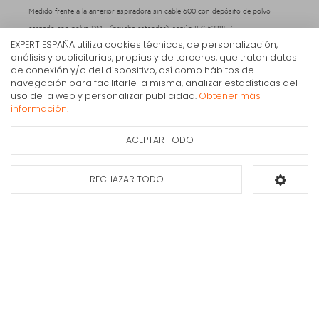
Medido frente a la anterior aspiradora sin cable 600 con depósito de polvo
cargado con polvo DMT (prueba estándar), según IEC 62885-4
EXPERT ESPAÑA utiliza cookies técnicas, de personalización,
análisis y publicitarias, propias y de terceros, que tratan datos
de conexión y/o del dispositivo, así como hábitos de
navegación para facilitarle la misma, analizar estadísticas del
Aspirador Escoba AEG AP61AB21DG ANIMAL 21,6 V
uso de la web y personalizar publicidad.
Obtener más
gris
información.
203€
IVA Inc.
ACEPTAR TODO
Ficha de información
Consultar
del producto
disponibilidad
RECHAZAR TODO
Añadir al carrito