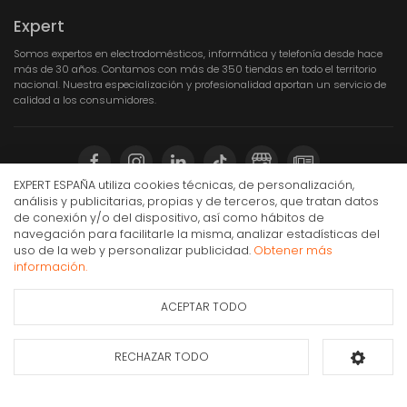
Expert
Somos expertos en electrodomésticos, informática y telefonía desde hace
más de 30 años. Contamos con más de 350 tiendas en todo el territorio
nacional. Nuestra especialización y profesionalidad aportan un servicio de
calidad a los consumidores.
EXPERT ESPAÑA utiliza cookies técnicas, de personalización,
análisis y publicitarias, propias y de terceros, que tratan datos
Compra Online
de conexión y/o del dispositivo, así como hábitos de
navegación para facilitarle la misma, analizar estadísticas del
Sony WH-CH520 Auriculares Inalámbrico Diadema
Mi cuenta y pedidos
uso de la web y personalizar publicidad.
Obtener más
Llamadas/Música USB Tipo C Bluetooth Negro
información.
Condiciones generales de compra
38,90€
IVA Inc.
Gastos de envío
ACEPTAR TODO
Ficha de información
Consultar
Puesta en marcha y retirada
del producto
disponibilidad
Devoluciones
RECHAZAR TODO
Añadir al carrito
Formas de pago