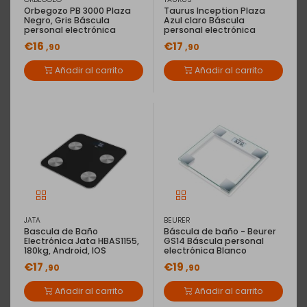
EAN: 4211125756369
Orbegozo PB 3000 Plaza
Taurus Inception Plaza
BASCULA BAÑO BEURER GS-203 PIZARRA
Negro, Gris Báscula
Azul claro Báscula
personal electrónica
personal electrónica
BÁSCULA DE VIDRIO BEURER, Medición 150 kg / 100 gr.
€16
€17
,90
,90
Ultra plana (altura 1.9 cm).
Añadir al carrito
Añadir al carrito
Descripción
Características
Medición 150 kg / 100 gr.
(Ver más)
Tipo de envío
JATA
BEURER
Envío Básico
(5,90€)
Bascula de Baño
Báscula de baño - Beurer
Electrónica Jata HBAS1155,
GS14 Báscula personal
Entrega en domicilio
180kg, Android, IOS
electrónica Blanco
€17
€19
,90
,90
Recogida en tu tienda Expert
(GRATIS)
Consulta disponibilidad de la tienda en la cesta de compra
Añadir al carrito
Añadir al carrito