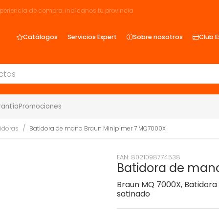
xperiencia de compra, indícanos tu provincia
Catálogos
Servicios Expert
Sobre nosotros
Club E
rantía
Promociones
idoras
Batidora de mano Braun Minipimer 7 MQ7000X
EAN: 8021098774538
Batidora de man
Braun MQ 7000X, Batidora d
satinado