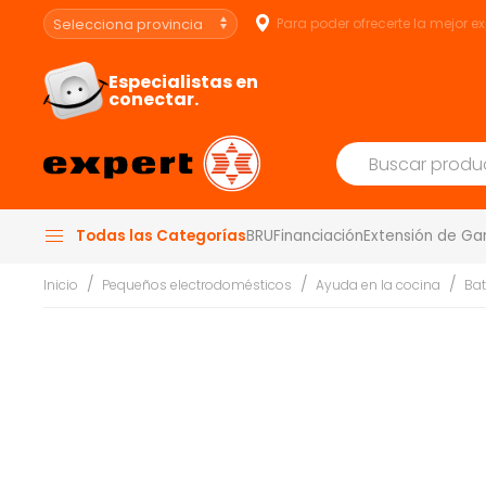
Para poder ofrecerte la mejor e
Especialistas en
conectar.
Todas las Categorías
BRU
Financiación
Extensión de Ga
Inicio
Pequeños electrodomésticos
Ayuda en la cocina
Bat