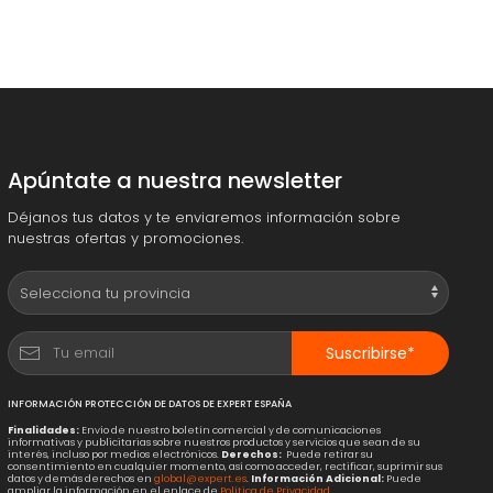
Apúntate a nuestra newsletter
Déjanos tus datos y te enviaremos información sobre
nuestras ofertas y promociones.
Suscribirse*
INFORMACIÓN PROTECCIÓN DE DATOS DE EXPERT ESPAÑA
Finalidades:
Envío de nuestro boletín comercial y de comunicaciones
informativas y publicitarias sobre nuestros productos y servicios que sean de su
interés, incluso por medios electrónicos.
Derechos:
Puede retirar su
consentimiento en cualquier momento, así como acceder, rectificar, suprimir sus
datos y demás derechos en
global@expert.es
.
Información Adicional:
Puede
ampliar la información en el enlace de
Política de Privacidad
.