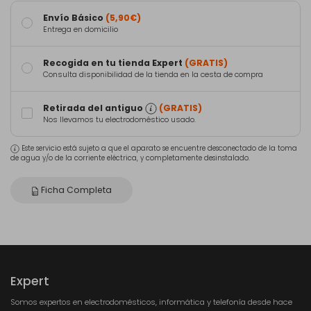
Envío Básico
(5,90€)
Entrega en domicilio
Recogida en tu tienda Expert
(GRATIS)
Consulta disponibilidad de la tienda en la cesta de compra
Retirada del antiguo
(GRATIS)
Nos llevamos tu electrodoméstico usado.
Este servicio está sujeto a que el aparato se encuentre desconectado de la toma
de agua y/o de la corriente eléctrica, y completamente desinstalado.
Ficha Completa
Expert
Somos expertos en electrodomésticos, informática y telefonía desde hace