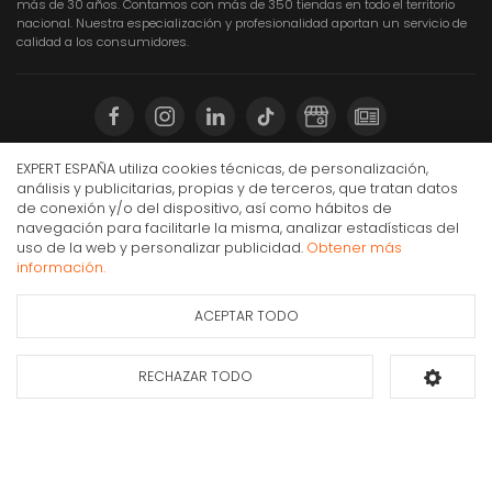
más de 30 años. Contamos con más de 350 tiendas en todo el territorio
nacional. Nuestra especialización y profesionalidad aportan un servicio de
calidad a los consumidores.
EXPERT ESPAÑA utiliza cookies técnicas, de personalización,
Compra Online
análisis y publicitarias, propias y de terceros, que tratan datos
de conexión y/o del dispositivo, así como hábitos de
Mi cuenta y pedidos
navegación para facilitarle la misma, analizar estadísticas del
uso de la web y personalizar publicidad.
Obtener más
Condiciones generales de compra
Vivanco 41200 cable de audio 1,2 m 3,5mm Negro
información.
Gastos de envío
3,90€
IVA Inc.
Puesta en marcha y retirada
ACEPTAR TODO
Ficha de información
Consultar
del producto
disponibilidad
Devoluciones
Formas de pago
RECHAZAR TODO
Añadir al carrito
Apúntate a nuestra newsletter
Déjanos tus datos y te enviaremos información sobre nuestras ofertas y
promociones.