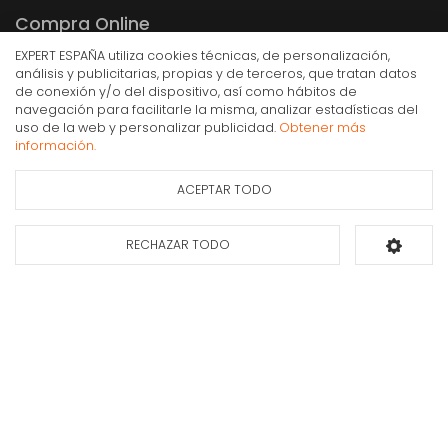
Compra Online
EXPERT ESPAÑA utiliza cookies técnicas, de personalización,
Mi cuenta y pedidos
análisis y publicitarias, propias y de terceros, que tratan datos
Condiciones generales de compra
de conexión y/o del dispositivo, así como hábitos de
navegación para facilitarle la misma, analizar estadísticas del
Gastos de envío
Vivanco 1.5m Receiver Connection Cable cable
uso de la web y personalizar publicidad.
Obtener más
coaxial 1,5 m Blanco
Puesta en marcha y retirada
información.
4,90€
Devoluciones
IVA Inc.
ACEPTAR TODO
Formas de pago
Ficha de información
Consultar
del producto
disponibilidad
RECHAZAR TODO
Añadir al carrito
Apúntate a nuestra newsletter
Déjanos tus datos y te enviaremos información sobre nuestras ofertas y
promociones.
Suscribirse*
INFORMACIÓN PROTECCIÓN DE DATOS DE EXPERT ESPAÑA