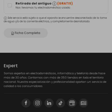
Retirada del antiguo
(GRATIS)
Nos llevamos tu electrodoméstico usado.
Este servicio está sujeto a que el aparato se encuentre desconectado de la toma
de agua y/o de la corriente eléctrica, y completamente desinstalado.
Ficha Completa
Expert
Somos expertos en electrodomésticos, informática y telefonía desde hace
más de 30 años. Contamos con más de 350 tiendas en todo el territorio
nacional. Nuestra especialización y profesionalidad aportan un servicio de
calidad a los consumidores.