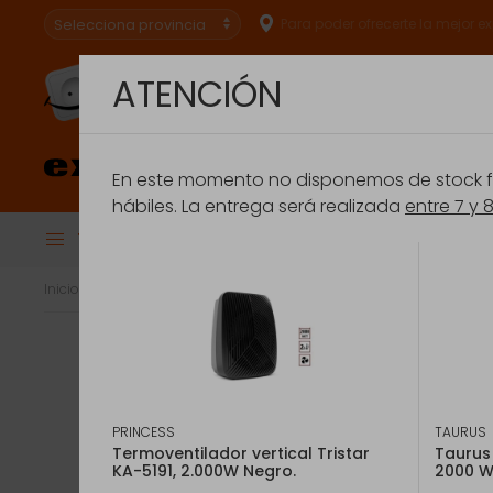
Para poder ofrecerte la mejor e
ATENCIÓN
Especialistas en
conectar.
En este momento no disponemos de stock fís
hábiles. La entrega será realizada
entre 7 y 
Todas las Categorías
BRU
Financiación
Extensión de Ga
Inicio
Climatización
Calefacción por aire
Termoventilador
PRINCESS
TAURUS
Termoventilador vertical Tristar
Taurus
KA-5191, 2.000W Negro.
2000 W 