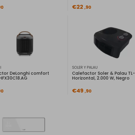
€22
90
,90
Ficha de información
del producto
Descripción
Caracte
I
SOLER Y PALAU
ctor DeLonghi comfort
Calefactor Soler & Palau TL
Taurus TROPICANO 2400. Tipo: 
HFX30C18.AG
Horizontal, 2.000 W, Negro
producto: Negro, Tipo de cont
Ancho: 456 mm, Profundidad:
€49
90
,90
Tipo de envío
Envío Básico
(5,90€)
Entrega en domicilio