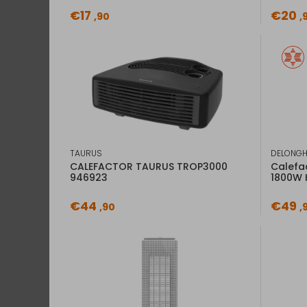
€17
€20
,90
,
TAURUS
DELONGH
CALEFACTOR TAURUS TROP3000
Calefa
946923
1800W 
€44
€49
,90
,