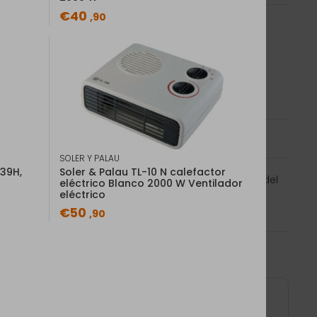
€40
,90
Añadir al carrito
rísticas
generales
SOLER Y PALAU
-39H,
Soler & Palau TL-10 N calefactor
Ventilador eléctrico. Adecuado para: Interior, Color del
eléctrico Blanco 2000 W Ventilador
eléctrico
rol: Giratorio. Potencia de calentamiento: 2400 W.
 245...
(Ver más)
€50
,90