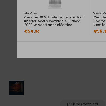
CECOTEC
CECOTE
Cecotec 05311 calefactor eléctrico
Cecote
Interior Acero inoxidable, Blanco
Box Ce
2000 W Ventilador eléctrico
Ventila
€54
€56
,90
,
Ficha Completa