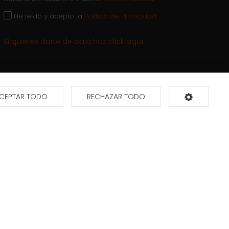
He leído y acepto la
Política de Privacidad
Si quieres darte de baja haz click aquí
CEPTAR TODO
RECHAZAR TODO