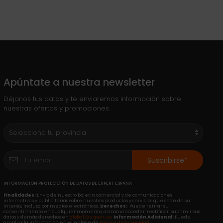
Apúntate a nuestra newsletter
Déjanos tus datos y te enviaremos información sobre
nuestras ofertas y promociones.
Suscribirse*
INFORMACIÓN PROTECCIÓN DE DATOS DE EXPERT ESPAÑA
Finalidades:
Envío de nuestro boletín comercial y de comunicaciones
informativas y publicitarias sobre nuestros productos y servicios que sean de su
interés, incluso por medios electrónicos.
Derechos:
Puede retirar su
consentimiento en cualquier momento, así como acceder, rectificar, suprimir sus
datos y demás derechos en
global@expert.es
.
Información Adicional:
Puede
ampliar la información en el enlace de
Política de Privacidad
.