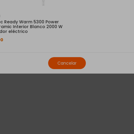
Recogida en tu tiend
C
Consulta disponibilidad 
c Ready Warm 5300 Power
ramic Interior Blanco 2000 W
dor eléctrico
Retirada del antiguo
Nos llevamos tu electro
90
Este servicio está sujeto a que el 
eléctrica, y completamente desinstala
Cancelar