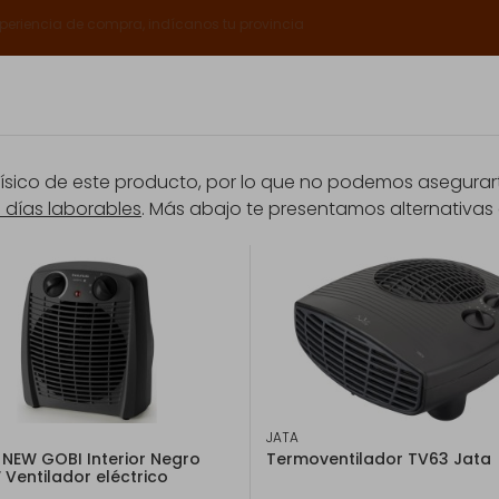
xperiencia de compra, indícanos tu provincia
Catálogos
Servicios Expert
Sobre nosotros
Club E
ico de este producto, por lo que no podemos asegurarte
8 días laborables
. Más abajo te presentamos alternativas 
rantía
Promociones
es
Taurus TROPICANO 2400 Interior Negro 2400 W Ventilador eléctrico
EAN: 8414234468758
Taurus TROPICANO
Ventilador eléctr
JATA
Taurus TROPICANO 2400, Ven
 NEW GOBI Interior Negro
Termoventilador TV63 Jata
W, 456 mm
Ventilador eléctrico