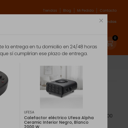
Tiendas
Blog
Mi Pedido
Contacto
xpert
Espíritu verde
Marcas
Acceso Tiendas
0
 la entrega en tu domicilio en 24/48 horas
que sí cumplirían ese plazo de entrega.
 2400 Interior Negro 2400 W
ico
UFESA
tilador eléctrico, Interior, Negro, Giratorio, 2400
Calefactor eléctrico Ufesa Alpha
Ceramic Interior Negro, Blanco
2000 W