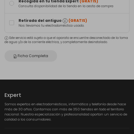
Recogida en tu tienda Expert
(GRATIS)
Consulta disponibilidad de la tienda en la cesta de compra
Retirada del antiguo
(GRATIS)
Nos llevamos tu electrodoméstico usado.
Este servicio está sujeto a que el aparato se encuentre desconectado de la toma
de agua y/o de la corriente eléctrica, y completamente desinstalado.
Ficha Completa
Expert
Somos expertos en electrodomésticos, informática y telefonía desde hace
más de 30 años. Contamos con más de 350 tiendas en todo el territorio
nacional. Nuestra especialización y profesionalidad aportan un servicio de
calidad a los consumidores.