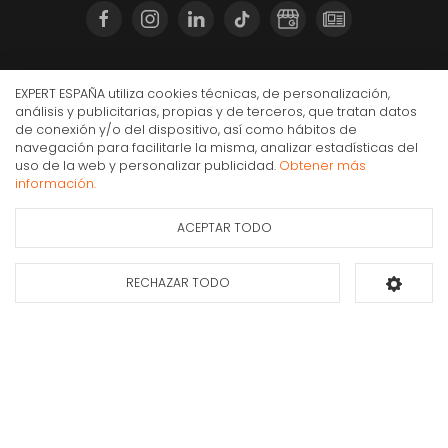
Compra Online
EXPERT ESPAÑA utiliza cookies técnicas, de personalización,
análisis y publicitarias, propias y de terceros, que tratan datos
Mi cuenta y pedidos
de conexión y/o del dispositivo, así como hábitos de
Condiciones generales de compra
navegación para facilitarle la misma, analizar estadísticas del
Taurus NEW GOBI Interior Negro 2000 W Ventilador
uso de la web y personalizar publicidad.
Obtener más
Gastos de envío
eléctrico
información.
Puesta en marcha y retirada
20,90€
IVA Inc.
Devoluciones
ACEPTAR TODO
Ficha de información
Consultar
del producto
disponibilidad
Formas de pago
RECHAZAR TODO
Añadir al carrito
Apúntate a nuestra newsletter
Déjanos tus datos y te enviaremos información sobre nuestras ofertas y
promociones.