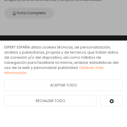
Ficha Completa
EXPERT ESPAÑA utiliza cookies técnicas, de personalización,
Expert
análisis y publicitarias, propias y de terceros, que tratan datos
de conexión y/o del dispositivo, así como hábitos de
Somos expertos en electrodomésticos, informática y telefonía desde hace
navegación para facilitarle la misma, analizar estadísticas del
más de 30 años. Contamos con más de 350 tiendas en todo el territorio
Campana decorativa de pared Teka DSH 986,
uso de la web y personalizar publicidad.
Obtener más
nacional. Nuestra especialización y profesionalidad aportan un servicio de
Acero inoxidable, 90 cm, 735 m³/h, A
información.
calidad a los consumidores.
250€
IVA Inc.
ACEPTAR TODO
Ficha de información
Consultar
del producto
disponibilidad
RECHAZAR TODO
Añadir al carrito
Compra Online
Mi cuenta y pedidos
Condiciones generales de compra