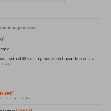
rísticas
generales
00)
impia
rben hasta el 98% de la grasa, contribuyendo a que tu
r más)
29,90€)
ico a tu domicilio.
a Expert
(GRATIS)