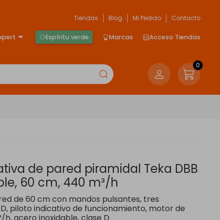
Tiendas
Blog
Mi Pedido
Contacto
xpert
Espíritu verde
Marcas
Acceso Tiendas
0
iva de pared piramidal Teka DBB
ble, 60 cm, 440 m³/h
ed de 60 cm con mandos pulsantes, tres
D, piloto indicativo de funcionamiento, motor de
/h, acero inoxidable, clase D