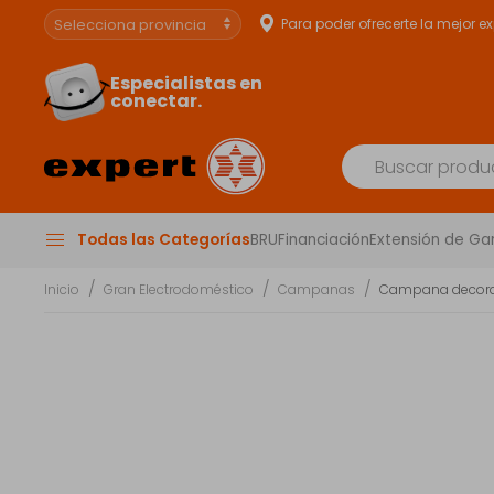
Para poder ofrecerte la mejor e
Especialistas en
conectar.
Todas las Categorías
BRU
Financiación
Extensión de Ga
Inicio
Gran Electrodoméstico
Campanas
Campana decorati