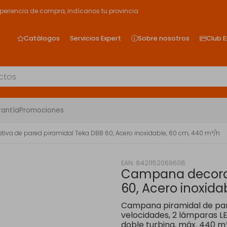
xperiencia de compra, indícanos tu provincia
Catálogos
Servicios Expert
Sobre nosotros
Club E
rantía
Promociones
va de pared piramidal Teka DBB 60, Acero inoxidable, 60 cm, 440 m³/h
EAN: 8421152069608
Campana decorat
60, Acero inoxida
Campana piramidal de par
velocidades, 2 lámparas LE
doble turbina, máx. 440 m³