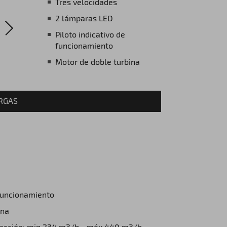
Tres velocidades
2 lámparas LED
Piloto indicativo de
funcionamiento
Motor de doble turbina
RGAS
 funcionamiento
ina
racción: min.234 m3/h - máx.440 m3/h