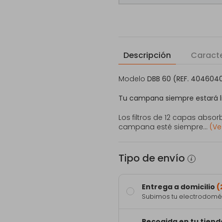
Descripción
Caracte
Modelo
DBB 60 (REF. 404604
Tu campana siempre estará l
Los filtros de 12 capas abso
campana esté siempre...
(Ve
Tipo de envío
Entrega a domicilio
(
Subimos tu electrodomést
Recogida en tu tiend