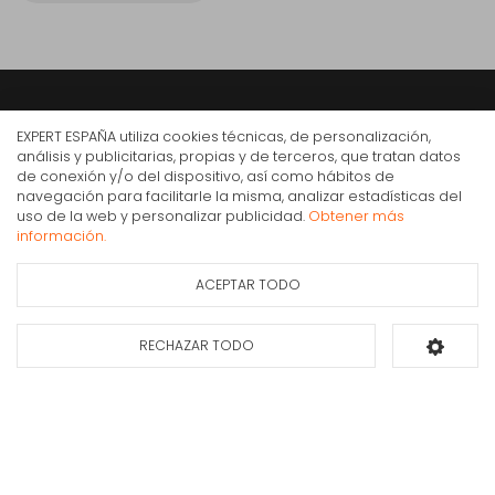
Expert
EXPERT ESPAÑA utiliza cookies técnicas, de personalización,
análisis y publicitarias, propias y de terceros, que tratan datos
Somos expertos en electrodomésticos, informática y telefonía desde hace
de conexión y/o del dispositivo, así como hábitos de
más de 30 años. Contamos con más de 350 tiendas en todo el territorio
navegación para facilitarle la misma, analizar estadísticas del
nacional. Nuestra especialización y profesionalidad aportan un servicio de
Campana Decorativa Mepamsa Stilo Neo 90 cm
uso de la web y personalizar publicidad.
Obtener más
calidad a los consumidores.
710 m³/h Inox C
información.
298€
IVA Inc.
ACEPTAR TODO
Ficha de información
Consultar
del producto
disponibilidad
RECHAZAR TODO
Añadir al carrito
Compra Online
Mi cuenta y pedidos
Condiciones generales de compra
Gastos de envío
Puesta en marcha y retirada