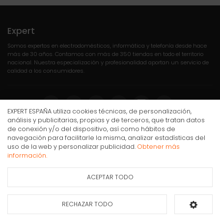
Expert
Somos expertos en electrodomésticos, informática y telefonía desde hace
más de 30 años. Contamos con más de 350 tiendas en todo el territorio
nacional. Nuestra especialización y profesionalidad aportan un servicio de
calidad a los consumidores.
EXPERT ESPAÑA utiliza cookies técnicas, de personalización,
análisis y publicitarias, propias y de terceros, que tratan datos
de conexión y/o del dispositivo, así como hábitos de
Compra Online
navegación para facilitarle la misma, analizar estadísticas del
uso de la web y personalizar publicidad.
Obtener más
Cocina Smeg CX90GM Inox 5 zonas 90cm
Mi cuenta y pedidos
información.
Condiciones generales de compra
ACEPTAR TODO
Gastos de envío
Ficha de información
del producto
Puesta en marcha y retirada
Devoluciones
RECHAZAR TODO
Añadir al carrito
Formas de pago