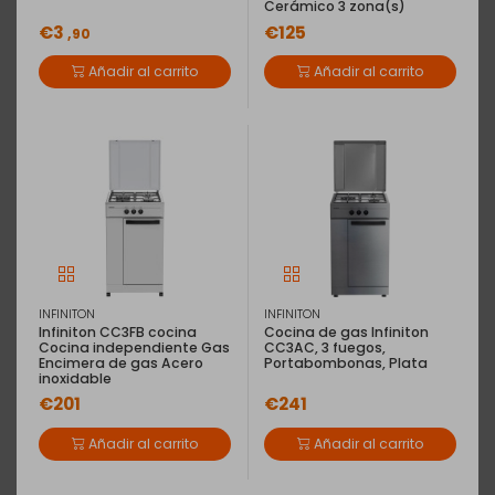
Cerámico 3 zona(s)
€3
€125
,90
Añadir al carrito
Añadir al carrito
INFINITON
INFINITON
Infiniton CC3FB cocina
Cocina de gas Infiniton
Cocina independiente Gas
CC3AC, 3 fuegos,
Encimera de gas Acero
Portabombonas, Plata
inoxidable
€201
€241
Añadir al carrito
Añadir al carrito