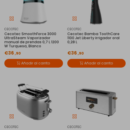
CECOTEC
CECOTEC
Cecotec SmoothForce 3000
Cecotec Bamba ToothCare
UltraSteam Vaporizador
1100 Jet Liberty irrigador oral
manual de prendas 0,7 L 1200
0,28 L
W Turquesa, Blanco
€36
€36
,90
,90
Añadir al carrito
Añadir al carrito
CECOTEC
CECOTEC