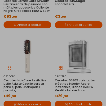
Cecotec CermicCare AirGlam
Cecotec Fun&Sugar
Herramienta de peinado con
chocolatera
múltiples accesorios Caliente
Negro, Oro rosado 1400 W 1,8 m
€93
€3
,90
,90
Añadir al carrito
Añadir al carrito
CECOTEC
CECOTEC
Cecotec HairCare Revitalize
Cecotec 05309 calefactor
Little Adulto Cepillo paleta
eléctrico Interior Acero
para el pelo Champán 1
inoxidable, Blanco 1500 W
pieza(s)
Ventilador eléctrico
€19
€29
,90
,90
Añadir al carrito
Añadir al carrito