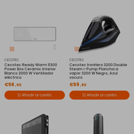
CECOTEC
CECOTEC
Cecotec Ready Warm 5300
Cecotec IronHero 3200 Double
Power Box Ceramic Interior
Steam i-Pump Plancha a
Blanco 2000 W Ventilador
vapor 3200 W Negro, Azul
eléctrico
oscuro
€56
€59
,90
,90
Añadir al carrito
Añadir al carrito