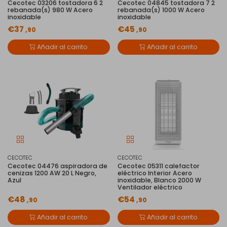
Cecotec 03206 tostadora 6 2
Cecotec 04845 tostadora 7 2
rebanada(s) 980 W Acero
rebanada(s) 1000 W Acero
inoxidable
inoxidable
€37
€45
,90
,90
Añadir al carrito
Añadir al carrito
CECOTEC
CECOTEC
Cecotec 04476 aspiradora de
Cecotec 05311 calefactor
cenizas 1200 AW 20 L Negro,
eléctrico Interior Acero
Azul
inoxidable, Blanco 2000 W
Ventilador eléctrico
€48
€54
,90
,90
Añadir al carrito
Añadir al carrito