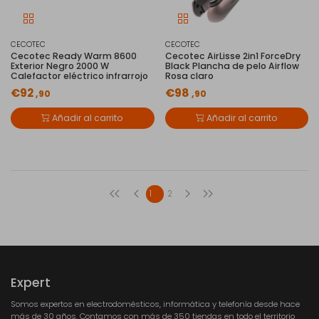
CECOTEC
CECOTEC
Cecotec Ready Warm 8600
Cecotec AirLisse 2in1 ForceDry
Exterior Negro 2000 W
Black Plancha de pelo Airflow
Calefactor eléctrico infrarrojo
Rosa claro
€92
€98
,90
,90
Añadir al carrito
Añadir al carrito
1
2
Expert
Somos expertos en electrodomésticos, informática y telefonía desde hace
más de 30 años. Contamos con más de 350 tiendas en todo el territorio