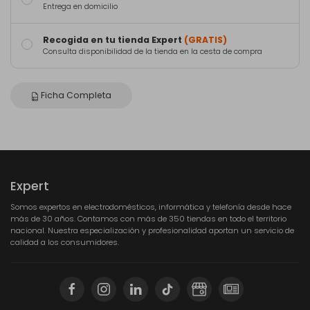
Entrega en domicilio
Recogida en tu tienda Expert
(GRATIS)
Consulta disponibilidad de la tienda en la cesta de compra
Ficha Completa
Expert
Somos expertos en electrodomésticos, informática y telefonía desde hace
más de 30 años. Contamos con más de 350 tiendas en todo el territorio
nacional. Nuestra especialización y profesionalidad aportan un servicio de
calidad a los consumidores.