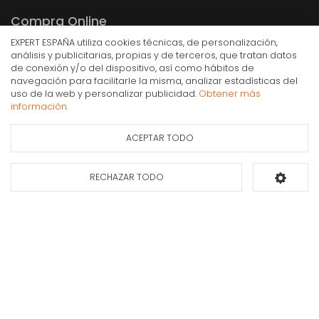
Compra Online
EXPERT ESPAÑA utiliza cookies técnicas, de personalización,
Mi cuenta y pedidos
análisis y publicitarias, propias y de terceros, que tratan datos
Condiciones generales de compra
de conexión y/o del dispositivo, así como hábitos de
navegación para facilitarle la misma, analizar estadísticas del
Gastos de envío
uso de la web y personalizar publicidad.
Obtener más
Cortapelos Ufesa CROP CUT
Puesta en marcha y retirada
información.
21,90€
Devoluciones
IVA Inc.
ACEPTAR TODO
Formas de pago
Ficha de información
Consultar
del producto
disponibilidad
RECHAZAR TODO
Añadir al carrito
Apúntate a nuestra newsletter
Déjanos tus datos y te enviaremos información sobre nuestras ofertas y
promociones.
Suscribirse*