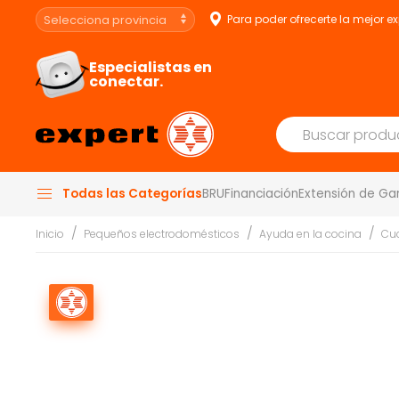
Para poder ofrecerte la mejor e
Especialistas en
conectar.
Todas las Categorías
BRU
Financiación
Extensión de Ga
Inicio
Pequeños electrodomésticos
Ayuda en la cocina
Cuc