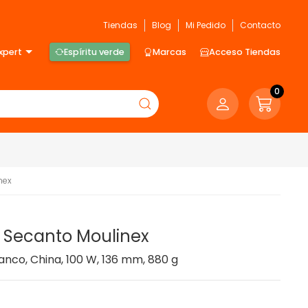
Tiendas
Blog
Mi Pedido
Contacto
xpert
Espíritu verde
Marcas
Acceso Tiendas
0
nex
o Secanto Moulinex
lanco, China, 100 W, 136 mm, 880 g