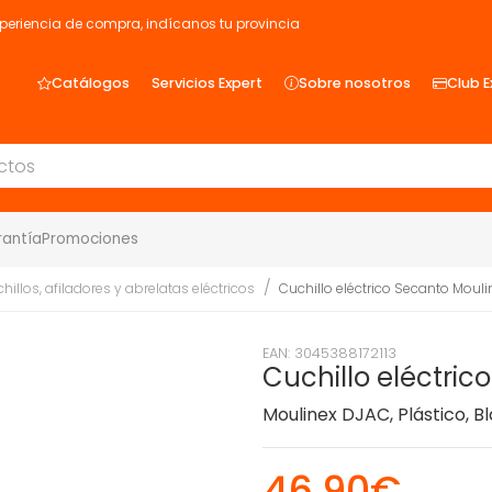
xperiencia de compra, indícanos tu provincia
Catálogos
Servicios Expert
Sobre nosotros
Club E
rantía
Promociones
hillos, afiladores y abrelatas eléctricos
Cuchillo eléctrico Secanto Mouli
EAN: 3045388172113
Cuchillo eléctric
Moulinex DJAC, Plástico, B
46,90€