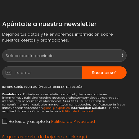
Apúntate a nuestra newsletter
Déjanos tus datos y te enviaremos información sobre
nuestras ofertas y promociones.
Suscribirse*
INFORMACIÓN PROTECCIÓN DE DATOS DE EXPERT ESPAÑA
Finalidades:
Envío de nuestro boletín comercial y de comunicaciones
informativas y publicitarias sobre nuestros productos y servicios que sean de su
interés, incluso por medios electrónicos.
Derechos:
Puede retirar su
consentimiento en cualquier momento, así como acceder, rectificar, suprimir sus
datos y demás derechos en
global@expert.es
.
Información Adicional:
Puede
ampliar la información en el enlace de
Política de Privacidad
.
He leído y acepto la
Política de Privacidad
Si quieres darte de baja haz click aquí