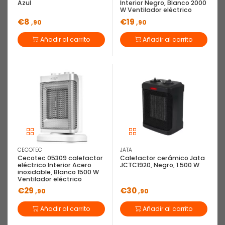
Azul
Interior Negro, Blanco 2000
W Ventilador eléctrico
€8
€19
,90
,90
Añadir al carrito
Añadir al carrito
CECOTEC
JATA
Cecotec 05309 calefactor
Calefactor cerámico Jata
eléctrico Interior Acero
JCTC1920, Negro, 1.500 W
inoxidable, Blanco 1500 W
Ventilador eléctrico
€29
€30
,90
,90
Añadir al carrito
Añadir al carrito