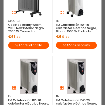
EAN: 8436044534805
CECOTEC
FM
Orbegozo RRM 1810 Interior Blanco 1800
Cecotec Ready Warm
FM Calefacción RW-15
W Radiador sin aceite
2000 Now Interior Negro
calefactor eléctrico Negro,
2000 W Convector
Blanco 1500 W Radiador
EMISOR TÉRMICO DE BAJO CONSUMO RRM 1810
€61
€64
,90
,90
Añadir al carrito
Añadir al carrito
Descripción
Características
Orbegozo RRM 1810. Tipo: Radiador sin aceite, Calefacción tipo
de elemento: Aluminio. Adecuado para: Interior, Opciones de
colocación: Piso, Color del producto: Blanco. Potencia de
calentamiento:...
(Ver más)
Tipo de envío
FM
FM
FM Calefacción BR-20
FM Calefacción RW-20
calefactor eléctrico Negro,
calefactor eléctrico Negro,
Envío Básico
(9,90€)