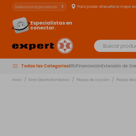
Para poder ofrecerte la mejor e
Especialistas en
conectar.
Todas las Categorías
BRU
Financiación
Extensión de Ga
Inicio
Gran Electrodoméstico
Placas de cocción
Placas Mo