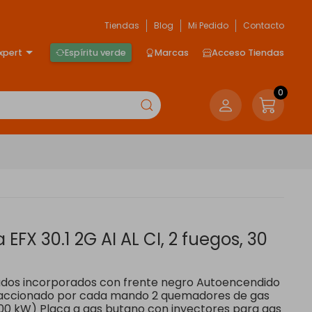
Tiendas
Blog
Mi Pedido
Contacto
xpert
Espíritu verde
Marcas
Acceso Tiendas
0
EFX 30.1 2G AI AL CI, 2 fuegos, 30
ados incorporados con frente negro Autoencendido
 accionado por cada mando 2 quemadores de gas
 3,00 kW) Placa a gas butano con inyectores para gas