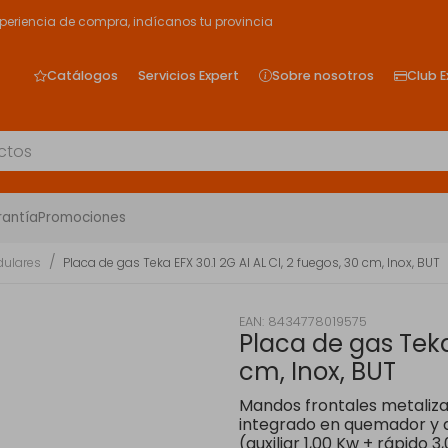
xperiencia de compra, indícanos tu provincia
Catálogos
Servicios Expert
Sobre nosotros
Club E
rantía
Promociones
dulares
Placa de gas Teka EFX 30.1 2G AI AL CI, 2 fuegos, 30 cm, Inox, BUT
EAN: 8434778019575
Placa de gas Teka 
cm, Inox, BUT
Mandos frontales metaliz
integrado en quemador y
(auxiliar 1,00 Kw + rápido