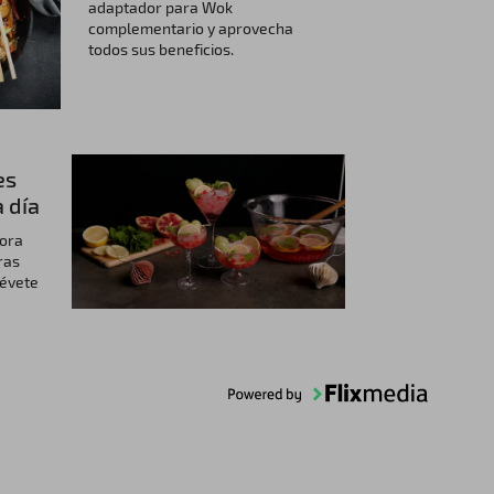
adaptador para Wok
complementario y aprovecha
todos sus beneficios.
es
a día
hora
ras
révete