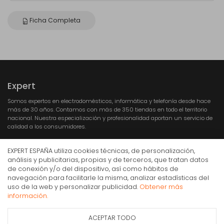
Ficha Completa
Expert
Somos expertos en electrodomésticos, informática y telefonía desde hace
más de 30 años. Contamos con más de 350 tiendas en todo el territorio
nacional. Nuestra especialización y profesionalidad aportan un servicio de
calidad a los consumidores.
EXPERT ESPAÑA utiliza cookies técnicas, de personalización,
análisis y publicitarias, propias y de terceros, que tratan datos
de conexión y/o del dispositivo, así como hábitos de
navegación para facilitarle la misma, analizar estadísticas del
uso de la web y personalizar publicidad.
Obtener más
Compra Online
Princess 01.182254.01.001 Digital Aerofryer de 8 l
información.
109€
Mi cuenta y pedidos
IVA Inc.
ACEPTAR TODO
Ficha de información
Condiciones generales de compra
Consultar