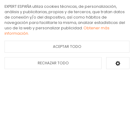
Mi cuenta y pedidos
EXPERT ESPAÑA utiliza cookies técnicas, de personalización,
Condiciones generales de compra
análisis y publicitarias, propias y de terceros, que tratan datos
de conexión y/o del dispositivo, así como hábitos de
Gastos de envío
navegación para facilitarle la misma, analizar estadísticas del
Puesta en marcha y retirada
uso de la web y personalizar publicidad.
Obtener más
Tristar GR-2846 Grill de contacto
información.
Devoluciones
28,90€
IVA Inc.
Formas de pago
ACEPTAR TODO
Ficha de información
Consultar
del producto
disponibilidad
Apúntate a nuestra newsletter
RECHAZAR TODO
Añadir al carrito
Déjanos tus datos y te enviaremos información sobre nuestras ofertas y
promociones.
Suscribirse*
INFORMACIÓN PROTECCIÓN DE DATOS DE EXPERT ESPAÑA
Finalidades:
Envío de nuestro boletín comercial y de comunicaciones informativas y publicitarias sobre
nuestros productos y servicios que sean de su interés, incluso por medios electrónicos.
Derechos:
Puede
retirar su consentimiento en cualquier momento, así como acceder, rectificar, suprimir sus datos y demás