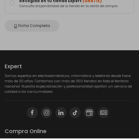
Recogida en tu tienda Expert
(GRATIS)
Consulta disponibilidad de la tienda en la cesta de compra
Ficha Completa
Expert
Somos expertos en electrodomésticos, informática y telefonía desde hace
más de 30 años. Contamos con más de 350 tiendas en todo el territorio
nacional. Nuestra especialización y profesionalidad aportan un servicio de
calidad a los consumidores.
Compra Online