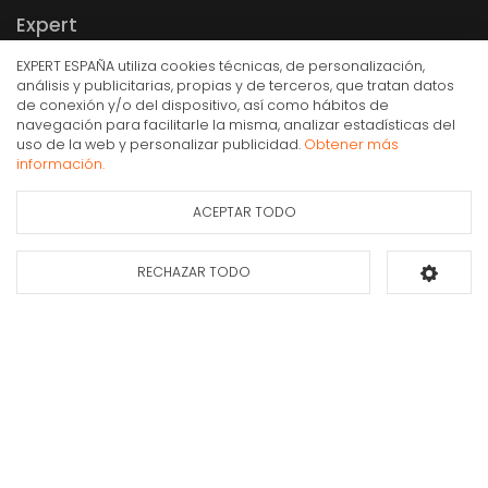
Expert
Somos expertos en electrodomésticos, informática y telefonía desde hace
EXPERT ESPAÑA utiliza cookies técnicas, de personalización,
más de 30 años. Contamos con más de 350 tiendas en todo el territorio
análisis y publicitarias, propias y de terceros, que tratan datos
nacional. Nuestra especialización y profesionalidad aportan un servicio de
de conexión y/o del dispositivo, así como hábitos de
calidad a los consumidores.
navegación para facilitarle la misma, analizar estadísticas del
Microondas integrable Balay 60 x 38 cm Cristal
uso de la web y personalizar publicidad.
Obtener más
blanco 3CG5172B2
información.
262€
IVA Inc.
ACEPTAR TODO
Ficha de información
Consultar
del producto
disponibilidad
Compra Online
RECHAZAR TODO
Añadir al carrito
Mi cuenta y pedidos
Condiciones generales de compra
Gastos de envío
Puesta en marcha y retirada
Devoluciones
Formas de pago