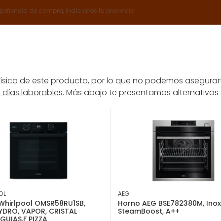
xperiencia de compra, indícanos tu provincia
Catálogos
Servicios Expert
Sobre nosotros
Club E
ico de este producto, por lo que no podemos asegurarte
8 días laborables
. Más abajo te presentamos alternativas 
rantía
Promociones
alto 60
Horno Electrolux EOF3H50BX 65 L A Acero inoxidable
EAN: 7332543794539
Horno Electrolux 
A, 65L, Aqua Clean, 2090W, 
OL
AEG
Whirlpool OMSR58RU1SB,
Horno AEG BSE782380M, Inox,
HYDRO, VAPOR, CRISTAL
SteamBoost, A++
GUIAS,F PIZZA