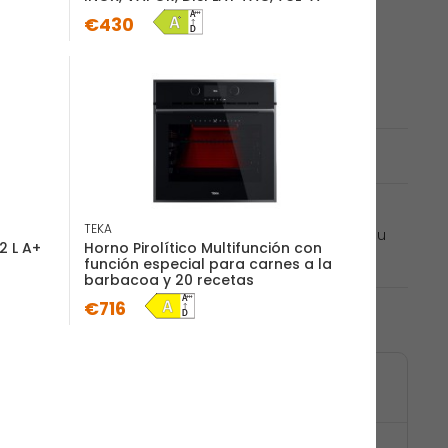
Añadir al carrito
€430
rísticas
generales
me en cualquier nivel
TEKA
z y sin tener que girar la fuente durante la cocción. Su
2 L A+
Horno Pirolítico Multifunción con
e garantizan una...
(Ver más)
función especial para carnes a la
barbacoa y 20 recetas
€716
29,90€)
ico a tu domicilio.