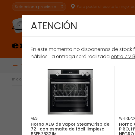
Para poder ofrecerte la mejor e
ATENCIÓN
Especialistas en
conectar.
En este momento no disponemos de stock fís
hábiles. La entrega será realizada
entre 7 y 
Todas las Categorías
BRU
Financiación
Extensión de Ga
Inicio
Gran Electrodoméstico
Hornos
Horno Independiente 
AEG
WHIRLPO
Horno AEG de vapor SteamCrisp de
Horno 
72 l con esmalte de fácil limpieza
PIRO, 
BSE576321M
NEGRO,