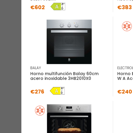
€602
€383
BALAY
ELECTRO
Horno multifunción Balay 60cm
Horno 
acero inoxidable 3HB2010X0
W A Ac
€276
€24