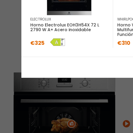
ELECTROLUX
WHIRLPO
Horno Electrolux EOH3H54X 72 L
Horno 
2790 W A+ Acero inoxidable
Multifun
Función
€325
€310