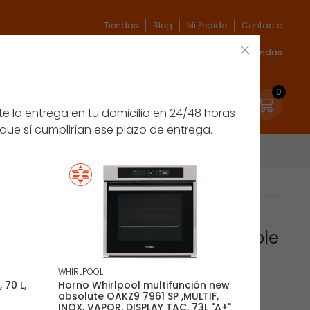
Tiendas
Blog
Mi Pedido
Contacto
xpert
Espíritu verde
Marcas
Acceso Tiendas
0
 la entrega en tu domicilio en 24/48 horas
que sí cumplirían ese plazo de entrega.
EOF3H50BX 65 L A Acero inoxidable
Display LED, Inox
WHIRLPOOL
 70 L,
Horno Whirlpool multifunción new
absolute OAKZ9 7961 SP ,MULTIF,
INOX, VAPOR, DISPLAY TAC, 73L "A+"