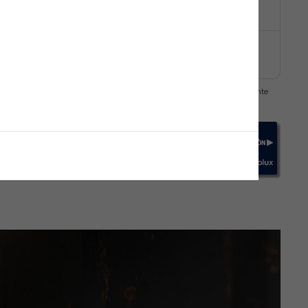
a Expert
(GRATIS)
de la tienda en la cesta de compra
(GRATIS)
doméstico usado.
aparato se encuentre desconectado de la toma de agua y/o de la corriente
do.