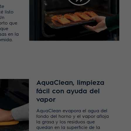
te
é listo
Un
orto que
 que
sas en la
omida.
AquaClean, limpieza
fácil con ayuda del
vapor
AquaClean evapora el agua del
fondo del horno y el vapor afloja
la grasa y los residuos que
quedan en la superficie de la