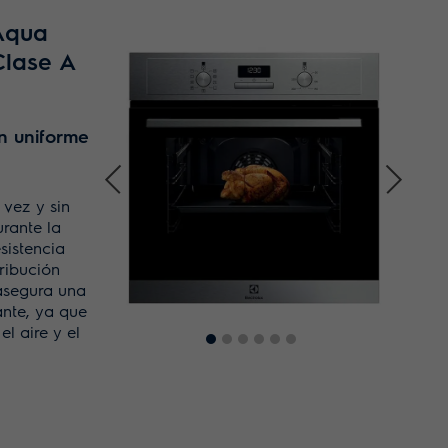
 Aqua
Clase A
n uniforme
 vez y sin
urante la
sistencia
ribución
asegura una
ante, ya que
el aire y el