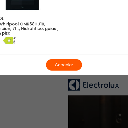
Recogida en tu tiend
Consulta disponibilidad 
OL
Retirada del antiguo
Whirlpool OMR58HU1X,
Nos llevamos tu electro
ción, 71 L, Hidrolítico, guias ,
 piza
Este servicio está sujeto a que el 
eléctrica, y completamente desinstala
Cancelar