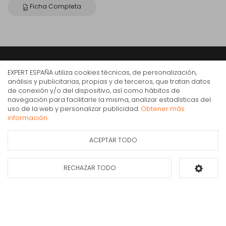
Ficha Completa
Expert
EXPERT ESPAÑA utiliza cookies técnicas, de personalización,
análisis y publicitarias, propias y de terceros, que tratan datos
Somos expertos en electrodomésticos, informática y telefonía desde hace
de conexión y/o del dispositivo, así como hábitos de
más de 30 años. Contamos con más de 350 tiendas en todo el territorio
navegación para facilitarle la misma, analizar estadísticas del
nacional. Nuestra especialización y profesionalidad aportan un servicio de
uso de la web y personalizar publicidad.
Obtener más
Horno multifunción Balay 60cm Blanco 3HB2010B0
calidad a los consumidores.
información.
283€
IVA Inc.
ACEPTAR TODO
Ficha de información
Consultar
del producto
disponibilidad
RECHAZAR TODO
Añadir al carrito
Compra Online
Mi cuenta y pedidos
Condiciones generales de compra
Gastos de envío