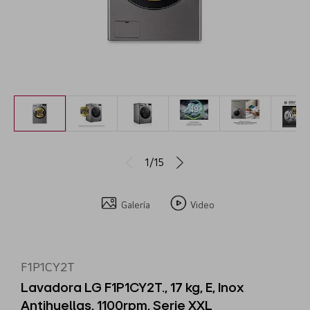
1/15
Galería
Video
F1P1CY2T
Lavadora LG F1P1CY2T., 17 kg, E, Inox
Antihuellas, 1100rpm, Serie XXL