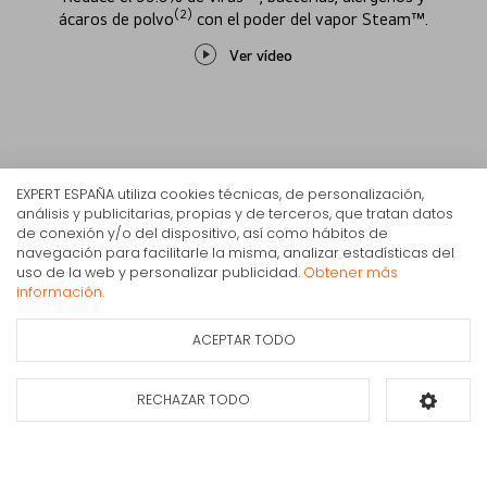
(2)
ácaros de polvo
con el poder del vapor Steam™.
Ver vídeo
EXPERT ESPAÑA utiliza cookies técnicas, de personalización,
análisis y publicitarias, propias y de terceros, que tratan datos
de conexión y/o del dispositivo, así como hábitos de
navegación para facilitarle la misma, analizar estadísticas del
Lavadora carga frontal LG F1P1CY2T. 17 kg E Inox
uso de la web y personalizar publicidad.
Obtener más
Antihuellas 1100 rpm Serie XXL E
información.
948€
IVA Inc.
ACEPTAR TODO
Ficha de información
Consultar
del producto
disponibilidad
RECHAZAR TODO
Añadir al carrito