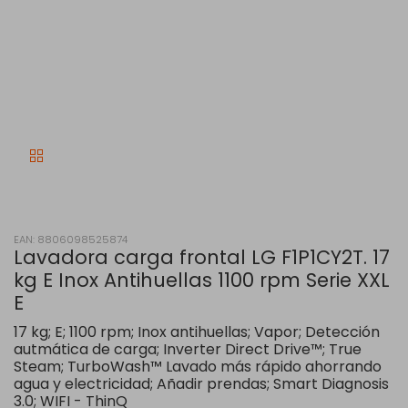
EAN: 8806098525874
Lavadora carga frontal LG F1P1CY2T. 17
kg E Inox Antihuellas 1100 rpm Serie XXL
E
17 kg; E; 1100 rpm; Inox antihuellas; Vapor; Detección
autmática de carga; Inverter Direct Drive™; True
Steam; TurboWash™ Lavado más rápido ahorrando
agua y electricidad; Añadir prendas; Smart Diagnosis
3.0; WIFI - ThinQ