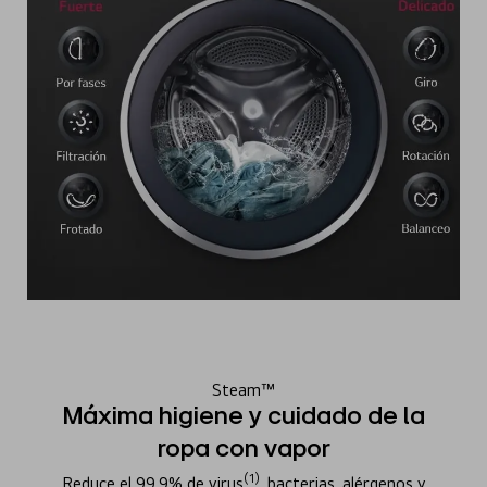
Steam™
Máxima higiene y cuidado de la
ropa con vapor
(1)
Reduce el 99.9% de virus
, bacterias, alérgenos y