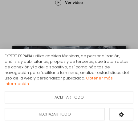
Ver vídeo
EXPERT ESPAÑA utiliza cookies técnicas, de personalización,
análisis y publicitarias, propias y de terceros, que tratan datos
de conexión y/o del dispositivo, así como hábitos de
navegación para facilitarle la misma, analizar estadísticas del
Lavadora carga frontal LG F1P1CY2W 17 kg 1100rpm
uso de la web y personalizar publicidad.
Obtener más
Blanco E
información.
886€
IVA Inc.
ACEPTAR TODO
Ficha de información
Consultar
del producto
disponibilidad
RECHAZAR TODO
Añadir al carrito
Añadir prenda