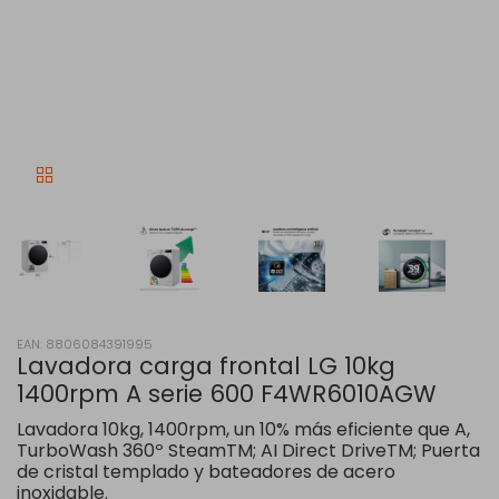
EAN: 8806084391995
Lavadora carga frontal LG 10kg
1400rpm A serie 600 F4WR6010AGW
Lavadora 10kg, 1400rpm, un 10% más eficiente que A,
TurboWash 360º SteamTM; AI Direct DriveTM; Puerta
de cristal templado y bateadores de acero
inoxidable.