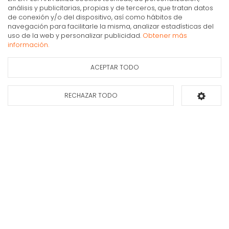
análisis y publicitarias, propias y de terceros, que tratan datos
de conexión y/o del dispositivo, así como hábitos de
navegación para facilitarle la misma, analizar estadísticas del
Lavadora carga frontal LG 10kg 1400rpm A serie 600
*Testado por Intertek en Marzo, basado en IEC 60456:
uso de la web y personalizar publicidad.
Obtener más
F4WR6010AGW
edición 5.0. ciclo TurboWash39 con media carga. Los
información.
resultados pueden ser diferentes dependiendo de las
518€
IVA Inc.
conciones de lavado.
ACEPTAR TODO
Ficha de información
Consultar
del producto
disponibilidad
RECHAZAR TODO
Añadir al carrito
Lava en profundidad en poco
tiempo y ahorra energía
Con TurboWash™360˚, reduce el tiempo de lavado y
el desgaste de la ropa, ahorrando energía.