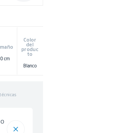
Color
del
amaño
produc
to
60 cm
Blanco
técnicas
to