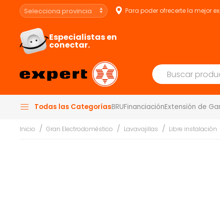
Para poder ofrecerte la mejor e
Especialistas en
conectar.
Todas las Categorías
BRU
Financiación
Extensión de Ga
Inicio
Gran Electrodoméstico
Lavavajillas
Libre instalación