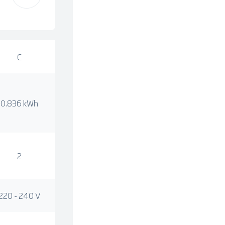
C
0.836 kWh
2
220 - 240 V