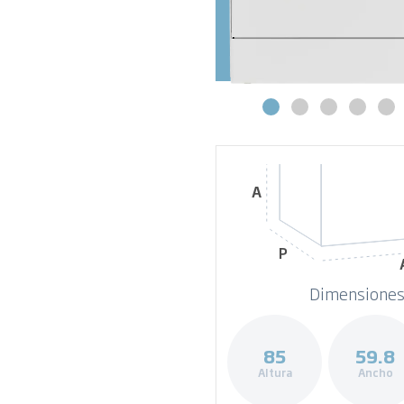
A
P
Dimensiones
85
59.8
Altura
Ancho