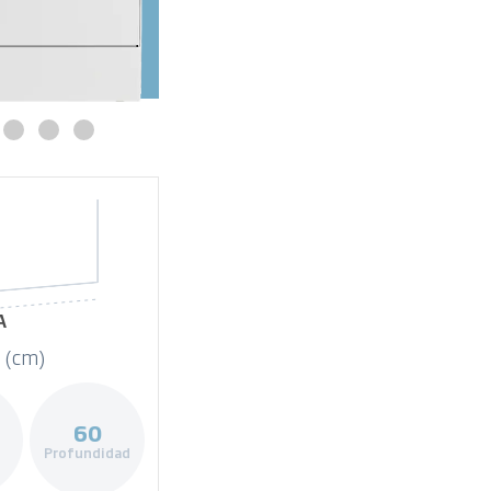
A
 (cm)
60
Profundidad