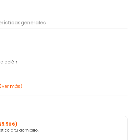
rísticas
generales
stalación
(Ver más)
29,90€)
ico a tu domicilio.