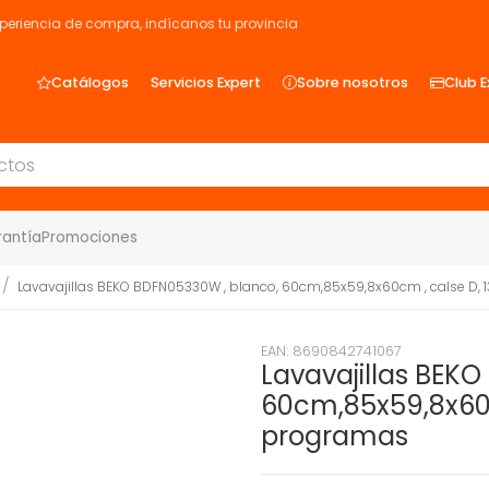
xperiencia de compra, indícanos tu provincia
Catálogos
Servicios Expert
Sobre nosotros
Club E
rantía
Promociones
Lavavajillas BEKO BDFN05330W , blanco, 60cm,85x59,8x60cm , calse D, 1
EAN: 8690842741067
Lavavajillas BEK
60cm,85x59,8x60cm
programas