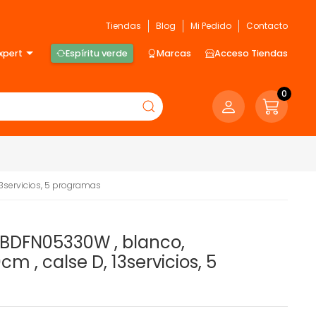
Tiendas
Blog
Mi Pedido
Contacto
xpert
Espíritu verde
Marcas
Acceso Tiendas
0
3servicios, 5 programas
O BDFN05330W , blanco,
 , calse D, 13servicios, 5