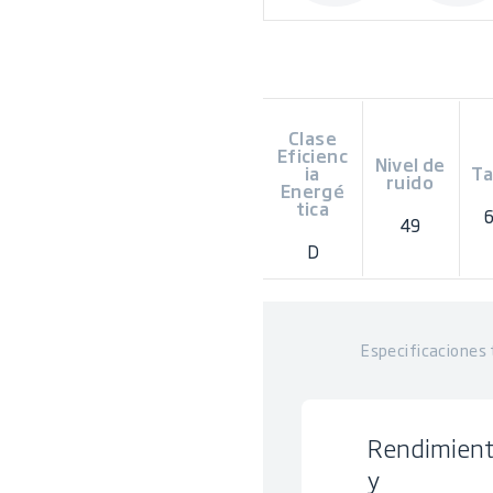
Clase
Eficienc
Nivel de
ia
T
ruido
Energé
tica
49
D
Especificaciones 
Rendimien
y