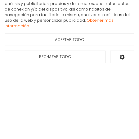
calidad a los consumidores.
análisis y publicitarias, propias y de terceros, que tratan datos
de conexión y/o del dispositivo, así como hábitos de
navegación para facilitarle la misma, analizar estadísticas del
Lavavajillas / Libre colocación / 85 x 60 cm / 13
uso de la web y personalizar publicidad.
Obtener más
Cubiertos / 5+3 programas / 49 dB / E / Inox
información.
283€
IVA Inc.
ACEPTAR TODO
Ficha de información
Compra Online
Consultar
del producto
disponibilidad
Mi cuenta y pedidos
RECHAZAR TODO
Añadir al carrito
Condiciones generales de compra
Gastos de envío
Puesta en marcha y retirada
Devoluciones
Formas de pago
Apúntate a nuestra newsletter
Déjanos tus datos y te enviaremos información sobre nuestras ofertas y
promociones.