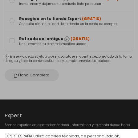
Instalamos y dejamos tu producto listo para usar
Recogida en tu tienda Expert
(GRATIS)
Consulta disponibilidad de la tienda en la cesta de compra
Retirada del antiguo
(GRATIS)
Nos llevamos tu electrodoméstico usado.
Este servicio está sujeto a que el aparato se encuentre desconectado de la toma
de agua y/o de la corriente eléctrica, y completamente desinstalado.
Ficha Completa
Expert
Somos expertos en electrodomésticos, informática y telefonía desde hace
más de 30 años. Contamos con más de 350 tiendas en todo el territorio
nacional. Nuestra especialización y profesionalidad aportan un servicio de
EXPERT ESPAÑA utiliza cookies técnicas, de personalización,