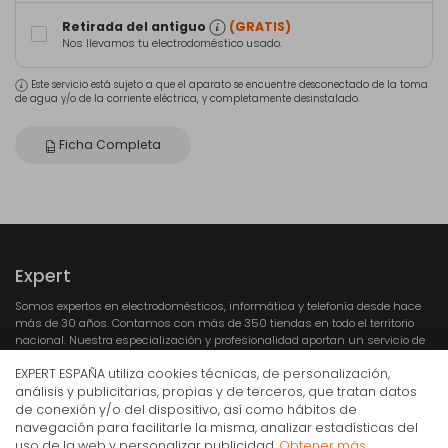
Retirada del antiguo
(GRATIS)
Nos llevamos tu electrodoméstico usado.
Este servicio está sujeto a que el aparato se encuentre desconectado de la toma
de agua y/o de la corriente eléctrica, y completamente desinstalado.
Ficha Completa
Expert
Somos expertos en electrodomésticos, informática y telefonía desde hace
más de 30 años. Contamos con más de 350 tiendas en todo el territorio
nacional. Nuestra especialización y profesionalidad aportan un servicio de
calidad a los consumidores.
EXPERT ESPAÑA utiliza cookies técnicas, de personalización,
análisis y publicitarias, propias y de terceros, que tratan datos
de conexión y/o del dispositivo, así como hábitos de
navegación para facilitarle la misma, analizar estadísticas del
Lavavajillas Siemens iQ300 SN23HI02ME
uso de la web y personalizar publicidad.
Obtener más