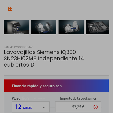
EAN: 4242003936443
Lavavajillas Siemens iQ300
SN23HI02ME Independiente 14
cubiertos D