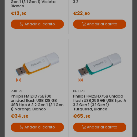
Gen 1 (3.1 Gen 1) Violeta,
3.2
Blanco
€12
€22
,90
,90
Añadir al carrito
Añadir al carrito
PHILIPS
PHILIPS
Philips FM12FD75B/00
Philips FM25FD75B unidad
unidad flash USB 128 GB
flash USB 256 GB USB tipo A
USB tipo A 3.2 Gen 1 (3.1 Gen
3.2 Gen 1 (3.1 Gen 1)
1) Naranja, Blanco
Turquesa, Blanco
€34
€65
,90
,90
Añadir al carrito
Añadir al carrito