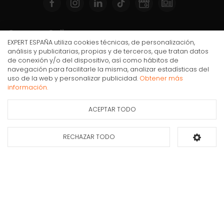
Compra Online
EXPERT ESPAÑA utiliza cookies técnicas, de personalización,
Mi cuenta y pedidos
análisis y publicitarias, propias y de terceros, que tratan datos
de conexión y/o del dispositivo, así como hábitos de
Condiciones generales de compra
navegación para facilitarle la misma, analizar estadísticas del
Memoria USB Philips, ‎‎FM25FD175B/00, 256 GB, USB
Gastos de envío
uso de la web y personalizar publicidad.
Obtener más
3.2
información.
Puesta en marcha y retirada
Devoluciones
ACEPTAR TODO
Ficha de información
Formas de pago
del producto
RECHAZAR TODO
Añadir al carrito
Apúntate a nuestra newsletter
Déjanos tus datos y te enviaremos información sobre nuestras ofertas y
promociones.
Suscribirse*