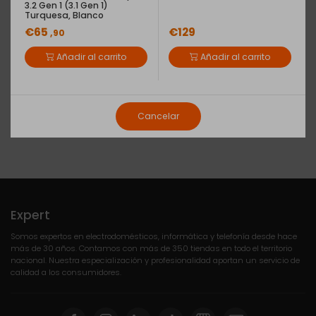
3.2 Gen 1 (3.1 Gen 1)
Consulta disponibilidad de la tienda en la cesta de compra
Turquesa, Blanco
€65
€129
,90
Retirada del antiguo
(GRATIS)
Nos llevamos tu electrodoméstico usado.
Añadir al carrito
Añadir al carrito
Este servicio está sujeto a que el aparato se encuentre desconectado de la toma
de agua y/o de la corriente eléctrica, y completamente desinstalado.
Cancelar
Ficha Completa
Expert
Somos expertos en electrodomésticos, informática y telefonía desde hace
más de 30 años. Contamos con más de 350 tiendas en todo el territorio
nacional. Nuestra especialización y profesionalidad aportan un servicio de
calidad a los consumidores.