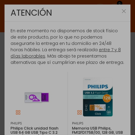
0
ATENCIÓN
En este momento no disponemos de stock físico
de este producto, por lo que no podemos
asegurarte la entrega en tu domicilio en 24/48
horas hábiles. La entrega será realizada
entre 7 y 8
días laborables
. Más abajo te presentamos
alternativas que sí cumplirían ese plazo de entrega.
PHILIPS
PHILIPS
Philips Click unidad flash
Memoria USB Philips,
USB 64 GB USB Tipo C 3.2
‎FM12FD175B/00, 128 GB, USB