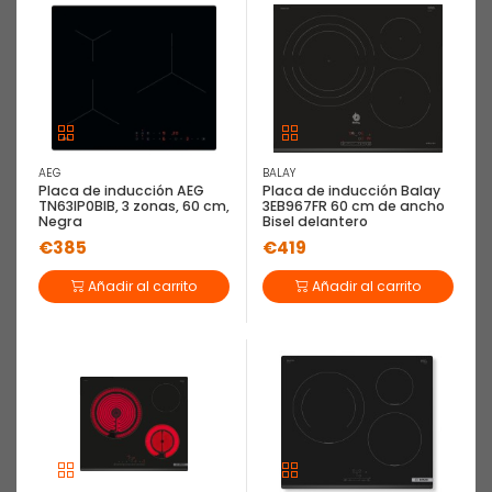
AEG
BALAY
Placa de inducción AEG
Placa de inducción Balay
TN63IP0BIB, 3 zonas, 60 cm,
3EB967FR 60 cm de ancho
Negra
Bisel delantero
€385
€419
Añadir al carrito
Añadir al carrito