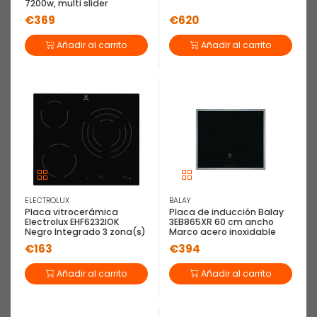
7200w, multi slider
€369
€620
Añadir al carrito
Añadir al carrito
ELECTROLUX
BALAY
Placa vitrocerámica
Placa de inducción Balay
Electrolux EHF6232IOK
3EB865XR 60 cm ancho
Negro Integrado 3 zona(s)
Marco acero inoxidable
€163
€394
Añadir al carrito
Añadir al carrito