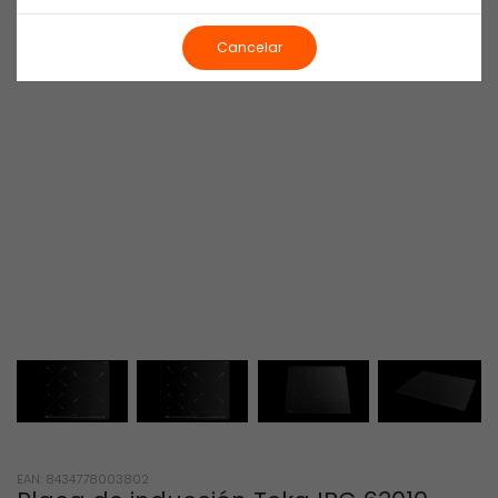
Cancelar
EAN: 8434778003802