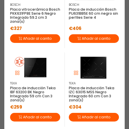
BOSCH
BOSCH
Placa vitrocerámica Bosch
Placa de inducción Bosch
PKK631FP8E Serie 6 Negro
PIJ631BB5E 60 cm negro sin
Integrado 59.2 cm 3
perfiles Serie 4
zona(s)
€327
€406
Añadir al carrito
Añadir al carrito
TEKA
TEKA
Placa de inducción Teka
Placa de inducción Teka
IBF 63200 BK Negro
IZC 63015 MSS Negro
Integrado 59 cm Con 3
Integrado 60 cm Con 3
zona(s)
zona(s)
€259
€304
Añadir al carrito
Añadir al carrito