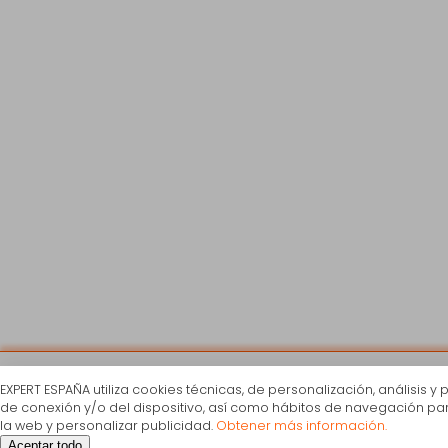
Tristar ST-8300 Plancha de vapor
EXPERT ESPAÑA utiliza cookies técnicas, de personalización, análisis y 
18,90€
de conexión y/o del dispositivo, así como hábitos de navegación para 
IVA Inc.
la web y personalizar publicidad.
Obtener más información.
Ficha de información
del producto
Aceptar todo