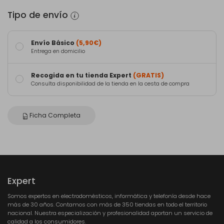
Tipo de envío
Envío Básico
(5,90€)
Entrega en domicilio
Recogida en tu tienda Expert
(GRATIS)
Consulta disponibilidad de la tienda en la cesta de compra
Ficha Completa
Expert
Somos expertos en electrodomésticos, informática y telefonía desde hace
más de 30 años. Contamos con más de 350 tiendas en todo el territorio
nacional. Nuestra especialización y profesionalidad aportan un servicio de
calidad a los consumidores.