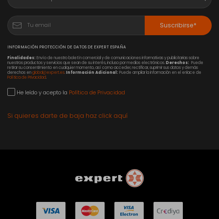
Suscribirse*
INFORMACIÓN PROTECCIÓN DE DATOS DE EXPERT ESPAÑA
Finalidades:
Envío de nuestro boletín comercial y de comunicaciones informativas y publicitarias sobre
nuestros productos y servicios que sean de su interés, incluso por medios electrónicos.
Derechos:
Puede
retirar su consentimiento en cualquier momento, así como acceder, rectificar, suprimir sus datos y demás
derechos en
global@expert.es
.
Información Adicional:
Puede ampliar la información en el enlace de
Política de Privacidad
.
He leído y acepto la
Política de Privacidad
Si quieres darte de baja haz click aquí