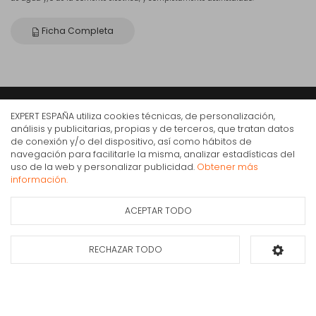
Ficha Completa
EXPERT ESPAÑA utiliza cookies técnicas, de personalización,
Expert
análisis y publicitarias, propias y de terceros, que tratan datos
de conexión y/o del dispositivo, así como hábitos de
Somos expertos en electrodomésticos, informática y telefonía desde hace
navegación para facilitarle la misma, analizar estadísticas del
más de 30 años. Contamos con más de 350 tiendas en todo el territorio
Cecotec 05886 calefactor eléctrico Interior Blanco
uso de la web y personalizar publicidad.
Obtener más
nacional. Nuestra especialización y profesionalidad aportan un servicio de
1500 W Radiador de aceite eléctrico
información.
calidad a los consumidores.
83,90€
IVA Inc.
ACEPTAR TODO
Ficha de información
Consultar
del producto
disponibilidad
RECHAZAR TODO
Añadir al carrito
Compra Online
Mi cuenta y pedidos
Condiciones generales de compra